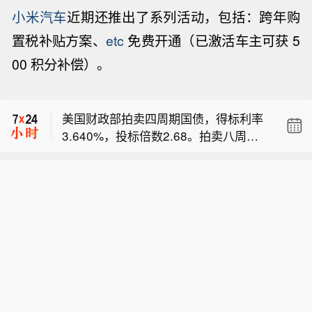
小米汽车
近期还推出了系列活动，包括：跨年购
置税补贴方案、
etc
免费开通（已激活车主可获 5
【以军及定居者袭击约旦河西岸多地】
00 积分补偿）。
据巴勒斯坦媒体今天（8月6日）报道，
加拿大总理卡尼称上周与特朗普通话，
以色列军队5日在约旦河西岸多地展开
必要时将再次沟通。
突袭和搜捕行动，造成至少9名巴勒斯
美国财政部拍卖四周期国债，得标利率
坦人受伤，另有12人被捕。同一天，在
3.640%，投标倍数2.68。拍卖八周期
希伯伦以南村镇，以色列定居者纵火焚
【以军及定居者袭击约旦河西岸多地】
国债，得标利率3.710%，投标倍数2.7
烧当地居民房屋，造成多名巴勒斯坦人
据巴勒斯坦媒体今天（8月6日）报道，
4。
受伤。在纳布卢斯以东村镇，以色列定
加拿大总理卡尼称上周与特朗普通话，
以色列军队5日在约旦河西岸多地展开
居者闯入民居并殴打居民，造成3名巴
必要时将再次沟通。
突袭和搜捕行动，造成至少9名巴勒斯
勒斯坦人受伤。 （CCTV国际时讯）
坦人受伤，另有12人被捕。同一天，在
希伯伦以南村镇，以色列定居者纵火焚
烧当地居民房屋，造成多名巴勒斯坦人
受伤。在纳布卢斯以东村镇，以色列定
居者闯入民居并殴打居民，造成3名巴
勒斯坦人受伤。 （CCTV国际时讯）