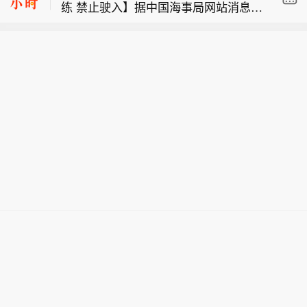
练 禁止驶入】据中国海事局网站消息，
美国地质调查局（USGS）：阿拉斯加
三沙海事局发布航行警告，8月9日5时
州斯克温特纳西北54公里处发生5.6级
至12时，南海部分海域进行军事训练，
地震。
禁止驶入。