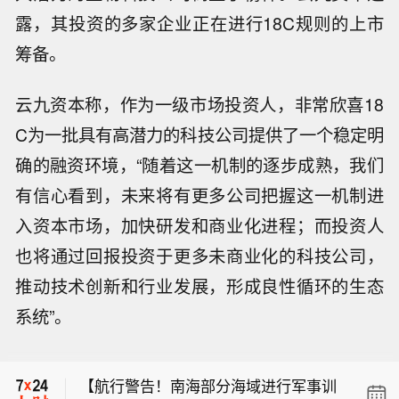
露，其投资的多家企业正在进行18C规则的上市
筹备。
云九资本称，作为一级市场投资人，非常欣喜18
C为一批具有高潜力的科技公司提供了一个稳定明
确的融资环境，“随着这一机制的逐步成熟，我们
有信心看到，未来将有更多公司把握这一机制进
入资本市场，加快研发和商业化进程；而投资人
也将通过回报投资于更多未商业化的科技公司，
【航行警告！南海部分海域进行军事训
练 禁止驶入】据中国海事局网站消息，
推动技术创新和行业发展，形成良性循环的生态
美国地质调查局（USGS）：阿拉斯加
三沙海事局发布航行警告，8月9日5时
系统”。
州斯克温特纳西北54公里处发生5.6级
至12时，南海部分海域进行军事训练，
美国地质调查局（USGS）：阿拉斯加
地震。
禁止驶入。
州斯克温特纳西北偏西59公里处发生5.
【航行警告！南海部分海域进行军事训
5级地震。