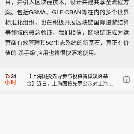
目，并引入区块链技术，设计共建共享全流程方
案。包括GSMA、GLF-CBAN等在内的多个世界
标准化组织，也在积极开展区块链国际漫游结算
等领域的概念验证。我们相信，区块链正成为运
营商有效管理其5G生态系统的新基石，真正有价
【江苏省政府与华为签署深化战略合作
值的“杀手级”应用也将很快落地使用。
协议】据微讯江苏消息，8月6日，江苏
【云南宣威火把节引发燃烧 16人被灼
省政府与华为技术有限公司在南京签署
伤】云南省宣威市人民政府新闻办公室
深化战略合作协议。根据协议，双方将
【上海国投先导参与投资智微凌峰基
8日发布消息：宣威市乐丰乡建文村委
协同推进人工智能公共算力中心、城市
金】近日，上海国投先导公示对上海智
会乌撒村民小组群众过火把节，在用可
公共云、数据基础设施、人工智能赋能
【江苏省政府与华为签署深化战略合作
微凌峰创业投资合伙企业（有限合伙）
燃液体引燃火把过程中，盛有可燃液体
科学研究及社会治理等重点领域建设，
协议】据微讯江苏消息，8月6日，江苏
（简称“智微凌峰基金”）的投资。该基
的塑料桶意外倾倒引发燃烧，造成现场
并在鸿蒙PC产业和国产化计算产业创
【云南宣威火把节引发燃烧 16人被灼
省政府与华为技术有限公司在南京签署
金由智微资本担任管理人，目标规模30
16名群众不同程度灼伤。情况发生后，
新、开源鸿蒙产业和生态构建、数智专
伤】云南省宣威市人民政府新闻办公室
深化战略合作协议。根据协议，双方将
亿元。LP阵容汇聚中微公司、澜起科技
宣威市立即启动应急预案，组织卫健、
业人才培育等方面深化合作，共同打造
8日发布消息：宣威市乐丰乡建文村委
协同推进人工智能公共算力中心、城市
等半导体龙头的旗下平台，工业X射线
应急、公安等部门及乐丰乡工作人员赶
“人工智能+”创新策源地与产业新高地。
会乌撒村民小组群众过火把节，在用可
公共云、数据基础设施、人工智能赋能
检测领域企业日联科技的子公司，以及
赴现场，开展伤员救治、现场秩序维护