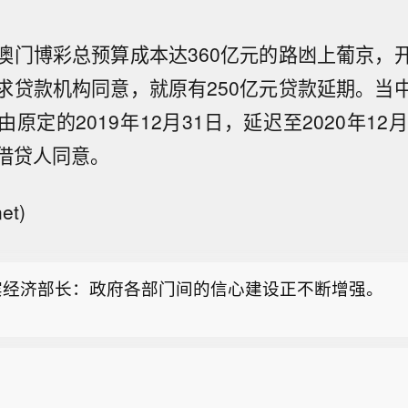
澳门博彩总预算成本达360亿元的路凼上葡京，
求贷款机构同意，就原有250亿元贷款延期。当
原定的2019年12月31日，延迟至2020年12
借贷人同意。
宾经济部长：公共建设大幅下滑是投资下降的主要原因
et)
记者马克·古尔曼：我一生中从未从苹果公司拿过一分钱
涯中也从未持有过 AAPL 股票。
宾经济部长：政府各部门间的信心建设正不断增强。
宾经济部长：公共建设大幅下滑是投资下降的主要原因
记者马克·古尔曼：我一生中从未从苹果公司拿过一分钱
涯中也从未持有过 AAPL 股票。