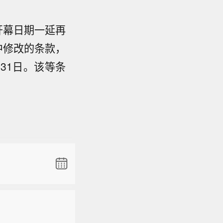
开幕日期一延再
中修改的条款，
月31日。该等条
。
，在整个
。
，在整个