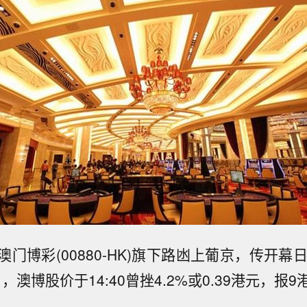
门博彩(00880-HK)旗下路凼上葡京，传开幕
1日，澳博股价于14:40曾挫4.2%或0.39港元，报