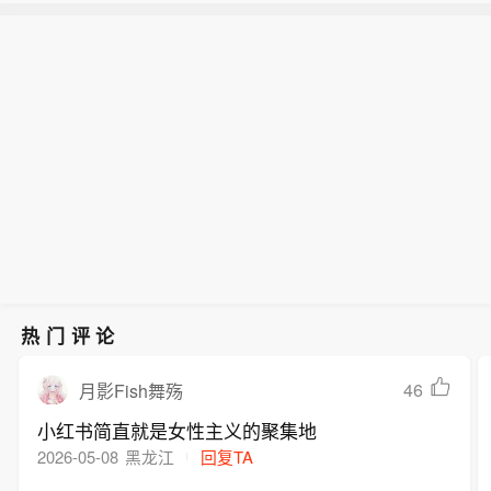
【高市早苗再次未点名美国是向日本投
雨、局部大暴雨，期间个别点最大小时
美国。联合国副秘书长中满泉代为宣读
下原子弹的国家】日本首相高市早苗在
雨量可达50毫米及以上，请注意防范。
的致辞中指出：“81年前，长崎成为人类
【南京发布暴雨黄色预警】南京市气象
原子弹轰炸遇难者纪念仪式上发表讲话
活动破坏力的象征。我坚信，世界永远
台8月9日12时6分发布暴雨黄色预警信
时，再次未提及美国是向日本城市投下
不应忘记这里发生过的一切。”
号：受第13号台风“白海豚”影响，预计
原子弹的国家。与此同时，联合国秘书
今天下午到明天我市大部分地区将有暴
长安东尼奥·古特雷斯在致辞中也未提及
雨、局部大暴雨，期间个别点最大小时
美国。联合国副秘书长中满泉代为宣读
雨量可达50毫米及以上，请注意防范。
的致辞中指出：“81年前，长崎成为人类
活动破坏力的象征。我坚信，世界永远
不应忘记这里发生过的一切。”
热门评论
46
月影Fish舞殇
小红书简直就是女性主义的聚集地
2026-05-08
黑龙江
回复TA