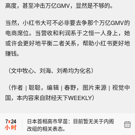
高度，甚至冲击万亿GMV，显然是不够的。
当然，小红书大可不必非要去争那个万亿GMV的
电商席位。当营收和利润系于之恒一人身上，她
或许会更好地平衡二者关系，帮助小红书更好地
赚钱。
（文中牧心、刘海、刘希均为化名）
（作者 | 聪聪，编辑 | 春野，图片来源 | 视觉中
【高市早苗再次未点名美国是向日本投
国，本内容来自财经天下WEEKLY）
下原子弹的国家】日本首相高市早苗在
【南京发布暴雨黄色预警】南京市气象
原子弹轰炸遇难者纪念仪式上发表讲话
台8月9日12时6分发布暴雨黄色预警信
时，再次未提及美国是向日本城市投下
日本首相高市早苗：目前暂无关于内阁
号：受第13号台风“白海豚”影响，预计
原子弹的国家。与此同时，联合国秘书
改组的相关表态。
今天下午到明天我市大部分地区将有暴
长安东尼奥·古特雷斯在致辞中也未提及