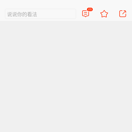
272
说说你的看法
视频
直播
美图
博客
看点
政务
搞笑
八卦
情感
旅游
佛学
众测
首页
导航
反馈
登录