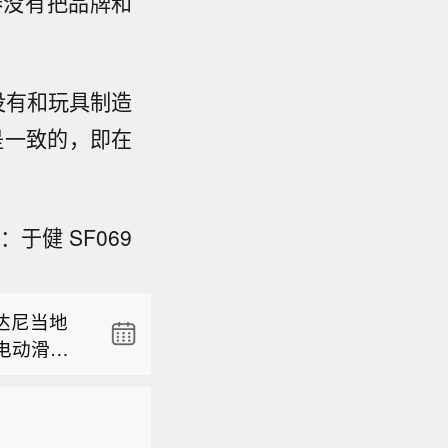
泰没有把品牌和
来没有和玩具制造
是一致的，即在
于健 SF069
学原理告
年第二季度财
达尼当地
20%，
电动滑板
是经济学基
 万元】中巨
家收到命
I基础设施
3 个交易日收
总检察长
必须始终
学原理告
已披露事项
伤亡事件
年增长约2