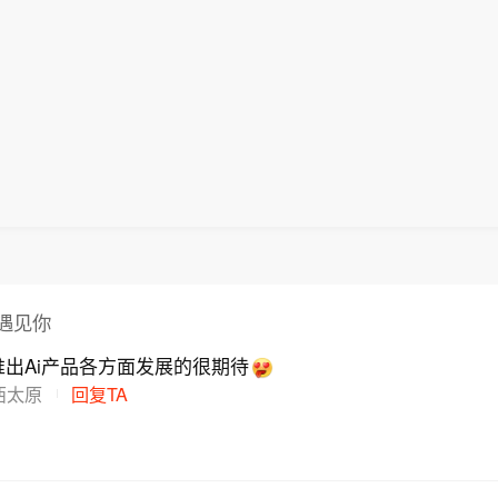
，价格该涨不该跌】近日，马斯克在SpaceX 2026
应披露未披露重大信息，目前经营正常。2025 年度
，敦促企业和消费者遵守法律，强调禁止未取得牌照和
。对于任何一个大型成熟行业来说，这已经是极快的速
约市取缔违法电动自行车和滑板车】美国纽约市长马姆
话会上罕见点评存储市场。他表示，存储供给每年增长约
9.62 万元、扣非归母净亏损 3458.49 万元，2026 年
路，否则将被追究责任。 （CCTV国际时讯）
己：需求也只增长20%吗？不，需求每年增长200%
8月5日宣布，纽约市已开始着手禁止非法电动自行车和
求增速高达200%甚至更高，供需严重失衡，价格上涨
 637.67 万元（未经审计）、扣非归母净利润 243.69
需求增速远超供给，基础经济学原理告诉我们，价格应
销售和流通，市政府已向40多家零售商发出禁售令。商
。据SpaceX财报电话会记录，马斯克在会上就当前A
）。公司提醒投资者注意投资风险。
是下跌。
继续销售，每笔交易最高可被罚款2000美元。纽约州
心瓶颈发表看法：看看逻辑芯片和存储的产出增速。你
斯同日指出，纽约市与电动自行车和电动滑板车相关的
限制性因素。当前的限制性因素就是存储。存储产出每
，敦促企业和消费者遵守法律，强调禁止未取得牌照和
。对于任何一个大型成熟行业来说，这已经是极快的速
路，否则将被追究责任。 （CCTV国际时讯）
己：需求也只增长20%吗？不，需求每年增长200%
需求增速远超供给，基础经济学原理告诉我们，价格应
是下跌。
遇见你
出Ai产品各方面发展的很期待
西太原
回复TA