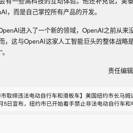
会有一些高科技的互动体验。他还补充说，美
nAI，而是自己掌控所有产品的开发。
penAI进入了一个新的领域，OpenAI之前从
而，这与OpenAI这家人工智能巨头的整体战略
”。
责任编辑：
斯克：存储需求增速是供应的10倍甚至更高，基础经济
，价格该涨不该跌】近日，马斯克在SpaceX 2026
约市取缔违法电动自行车和滑板车】美国纽约市长马姆
话会上罕见点评存储市场。他表示，存储供给每年增长约
8月5日宣布，纽约市已开始着手禁止非法电动自行车和
求增速高达200%甚至更高，供需严重失衡，价格上涨
芯：股票交易异常波动 2025 年归母净亏损 1659.62
销售和流通，市政府已向40多家零售商发出禁售令。商
。据SpaceX财报电话会记录，马斯克在会上就当前A
，公司股票在 2026 年 8 月 4 日 - 8 月 6 日连续 
继续销售，每笔交易最高可被罚款2000美元。纽约州
心瓶颈发表看法：看看逻辑芯片和存储的产出增速。你
斯克：存储需求增速是供应的10倍甚至更高，基础经济
格涨幅偏离值累计达 30%，属异常波动。经自查，除
斯同日指出，纽约市与电动自行车和电动滑板车相关的
限制性因素。当前的限制性因素就是存储。存储产出每