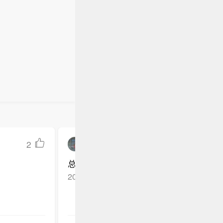
年第二季度财
归母净亏损
未注册的
度了。但你
达尼当地
20%，
第一季度归母
，甚至更
电动滑板
是经济学基
 万元（未经
该上涨，
家收到命
I基础设施
总检察长
必须始终
伤亡事件
年增长约2
未注册的
度了。但你
，甚至更
该上涨，
2
幸福的味道好极了
总算是等到这款产品的推出了呀，期待已
2025-06-13
湖南永州
回复TA