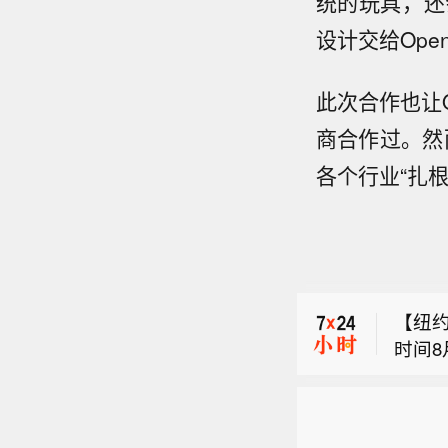
统的玩具，还
设计交给Ope
此次合作也让O
商合作过。然
各个行业“扎根
【马
诉我们
【纽
报电
时间
但需
【中巨
车的
本规律
芯公告称
令后若
的核
【马
盘价
詹姆
关注