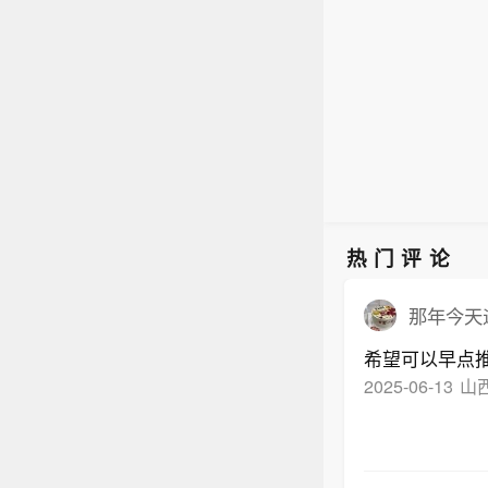
诉我们
外，无
激增
0%
【纽
报电
165
车辆上
要问自
时间
但需
净利润
高。
车的
本规律
审计
而不
令后若
的核
詹姆
关注
激增
0%
车辆上
要问自
高。
热门评论
而不
那年今天
希望可以早点推
2025-06-13
山