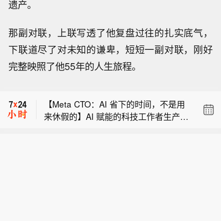
遗产。
那副对联，上联写透了他复盘过往的扎实底气，
下联道尽了对未知的谦卑，短短一副对联，刚好
【乌军持续打击俄罗斯野莓仓库：商户
完整映照了他55年的人生旅程。
库存损失达50亿美元，企业负债超千亿
美国地质调查局：阿拉斯加州阿特卡东
美元面临救助压力】乌克兰方面试图利
南偏东76公里处发生5.0级地震。
用野莓庞大的体量对其实施重创，进一
【Meta CTO：AI 省下的时间，不是用
步削弱俄罗斯经济。周五新一轮无人机
来休假的】AI 赋能的科技工作者生产力
袭击，致使野莓位于叶卡捷琳堡的一处
【乌军持续打击俄罗斯野莓仓库：商户
大幅提升后，是否应该获得更多休假时
仓库起火。 乌克兰针对野莓的军事行动
库存损失达50亿美元，企业负债超千亿
间？Meta 首席技术官 Andrew Boswort
迄今已袭击近24座仓库。近乎每日发动
美国地质调查局：阿拉斯加州阿特卡东
美元面临救助压力】乌克兰方面试图利
h 给出的答案是否定的。三名参加这场
的打击，最远波及乌拉尔地区，该地距
南偏东76公里处发生5.0级地震。
用野莓庞大的体量对其实施重创，进一
会议的人士透露，Bosworth 在 7 月初
离俄乌前线超过1000英里。最近遭袭的
步削弱俄罗斯经济。周五新一轮无人机
举行的一场员工问答会上谈到了这一问
一处仓库是俄罗斯规模最大的同类仓储
袭击，致使野莓位于叶卡捷琳堡的一处
题。一名 Meta 员工询问，AI 带来的生
设施之一，袭击过后，现场只剩一片焦
仓库起火。 乌克兰针对野莓的军事行动
产力提升是否可以转化为更多的休假时
黑残骸，占地面积大致相当于纽约中央
迄今已袭击近24座仓库。近乎每日发动
间，尤其是重新恢复已经取消的“Meta
车站。 乌克兰同时还在打击俄罗斯纵深