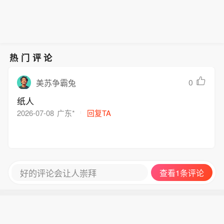
的打击，最远波及乌拉尔地区，该地距
Days”假期计划。该计划过去允许员工
地带油气基础设施。基辅称，野莓平台
离俄乌前线超过1000英里。最近遭袭的
额外休几天假。对此，Bosworth 表
销售军用物资，因此该企业属于合法打
一处仓库是俄罗斯规模最大的同类仓储
示，虽然在 Meta 工作并不轻松，但员
击目标。市场调研机构DataInsight估
设施之一，袭击过后，现场只剩一片焦
工节省下来的时间应该用于为用户开发
算，自袭击发生以来，入驻野莓（Wild
黑残骸，占地面积大致相当于纽约中央
更多产品，因为 Meta 的员工“正在做这
热门评论
berries）平台、销售电视、运动鞋等各
车站。 乌克兰同时还在打击俄罗斯纵深
个星球上最令人兴奋的事情”。
类商品的线上商户，库存损失最高达50
地带油气基础设施。基辅称，野莓平台
0
美苏争霸兔
亿美元。这家俄罗斯电商企业目前欠俄
销售军用物资，因此该企业属于合法打
罗斯各家银行贷款规模超100亿美元，
纸人
击目标。市场调研机构DataInsight估
企业命运悬于一线。俄罗斯政府正在讨
2026-07-08
广东*
回复TA
算，自袭击发生以来，入驻野莓（Wild
论救助方案，该计划或将对整个银行业
berries）平台、销售电视、运动鞋等各
产生连锁影响。
类商品的线上商户，库存损失最高达50
亿美元。这家俄罗斯电商企业目前欠俄
罗斯各家银行贷款规模超100亿美元，
好的评论会让人崇拜
查看1条评论
企业命运悬于一线。俄罗斯政府正在讨
论救助方案，该计划或将对整个银行业
产生连锁影响。