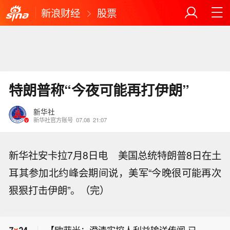
新浪财经
股票
特朗普称“今夜可能再打伊朗”
新华社
新华社官方账号
07.08
21:07
新华社安卡拉7月8日电 美国总统特朗普8日在土
耳其参加北约峰会期间说，美军“今晚很可能再次
【台风“白海豚”先后在浙江玉环和乐清
狠狠打击伊朗”。（完）
登陆】据中央气象台消息，今年第13号
【以色列总理拒绝“和平委员会”提出的
台风“白海豚”（强台风级）的中心于9日
加沙和平计划】以色列总理内塔尼亚胡
17时30分前后在浙江省台州玉环市坎门
【欧菲光：澄清实控人利益输送传闻 已