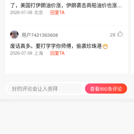
了，美国打伊朗油价涨，伊朗袭击商船油价也涨，
受”。他说，“以军将继续挫败针对以色
怎么才能让油价不涨
2026-07-08
北京
回复TA
列军队和平民的威胁”。 内塔尼亚胡还
说，他永远不会接受在加沙地带或约旦
河西岸建立巴勒斯坦国。（新华社）
28
用户7421363608
废话真多。要打学学你师傅，偷袭珍珠港
2026-07-08
上海
回复TA
好的评论会让人崇拜
查看992条评论