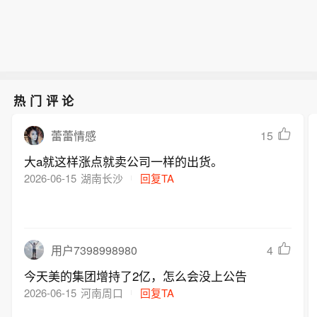
正式批复前，还需要按照法定程序进行
沿海再次登陆，登陆时中心附近最大风
成，待提交后将进行评审”。这是否意味
公示。待这些环节全部通过后，才会颁
力有13级（38米/秒），中心最低气压
着复产时间将近？对此，上述人士指
发环评批复”。
为950百帕。
出，“该项目重新复产，需要取得一系列
的批文。从环评来说，政府在受理环评
报告以后，会组织相关专家进行评审。
热门评论
正式批复前，还需要按照法定程序进行
公示。待这些环节全部通过后，才会颁
15
蕾蕾情感
发环评批复”。
大a就这样涨点就卖公司一样的出货。
2026-06-15
湖南长沙
回复TA
4
用户7398998980
今天美的集团增持了2亿，怎么会没上公告
2026-06-15
河南周口
回复TA