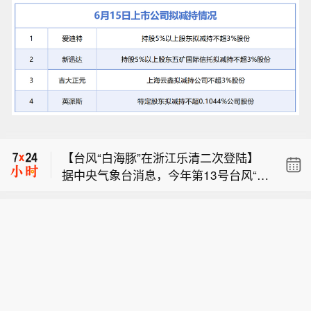
【宁德时代枧下窝锂矿环评报告公示已
于8月7日完成，待提交后将进行评审】
【台风“白海豚”在浙江乐清二次登陆】
针对枧下窝锂矿项目的复产进展，宜春
据中央气象台消息，今年第13号台风“白
市政府相关人士表示，“目前，该项目
【台风“白海豚”在浙江乐清二次登陆】
海豚”的中心已于今天（9日）下午18点
（枧下窝锂矿采矿项目）环评报告和公
今年第13号台风“白海豚”的中心在浙江
40分前后在浙江省温州乐清市翁垟街道
众参与说明的公示环节，已于8月7日完
【宁德时代枧下窝锂矿环评报告公示已
乐清二次登陆。（央视新闻）
沿海再次登陆，登陆时中心附近最大风
成，待提交后将进行评审”。这是否意味
于8月7日完成，待提交后将进行评审】
力有13级（38米/秒），中心最低气压
着复产时间将近？对此，上述人士指
【台风“白海豚”在浙江乐清二次登陆】
针对枧下窝锂矿项目的复产进展，宜春
为950百帕。
出，“该项目重新复产，需要取得一系列
据中央气象台消息，今年第13号台风“白
市政府相关人士表示，“目前，该项目
的批文。从环评来说，政府在受理环评
海豚”的中心已于今天（9日）下午18点
（枧下窝锂矿采矿项目）环评报告和公
报告以后，会组织相关专家进行评审。
40分前后在浙江省温州乐清市翁垟街道
众参与说明的公示环节，已于8月7日完