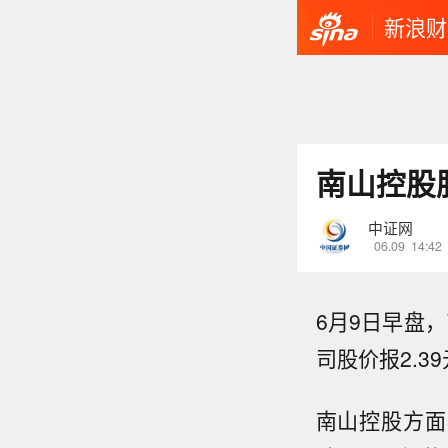
新浪财
南山控股
中证网
06.09
14:42
6月9日早盘，
司股价报2.39
南山控股方面