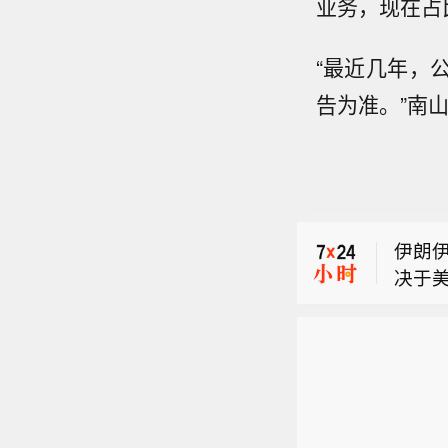
业务，现在占
“最近几年，
告为准。”南
【国
月8日
市场
8日下
暴增水
伊朗
沿海将
决于
预警
【国
关。
月8日
市场
8日下
暴增水
沿海将
预警