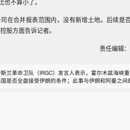
比也不算小了。
公司在合并报表范围内，没有新增土地。后续是
山控股方面告诉记者。
家海洋预报台将风暴潮警报升级为橙色】国家海洋预报
责任编辑：刘
）16时将风暴潮警报升级为橙色。受台风“白海豚”影响
消息：土耳其在袭击激增后限制黑海船舶交通。
午至9日夜间，江苏南通到浙江宁波沿海将出现80到18
，浙江台州到温州沿海将出现150到320厘米的风暴
伊斯兰革命卫队（IRGC）发言人表示，霍尔木兹海峡
出现50到130厘米的风暴增水。浙江省宁波市和台州
美国是否全盘接受伊朗的条件；此事与伊朗和阿曼之间
级别为橙色。
家海洋预报台将风暴潮警报升级为橙色】国家海洋预报
）16时将风暴潮警报升级为橙色。受台风“白海豚”影响
消息：土耳其在袭击激增后限制黑海船舶交通。
午至9日夜间，江苏南通到浙江宁波沿海将出现80到18
，浙江台州到温州沿海将出现150到320厘米的风暴
出现50到130厘米的风暴增水。浙江省宁波市和台州
级别为橙色。