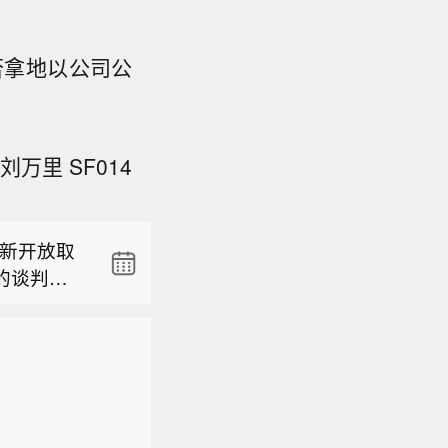
否拿地以公司公
台今天（8
万里 SF014
，预计8月
0厘米的风
增水，福建
重新开放取
市的风暴潮
的谈判无
台今天（8
，预计8月
0厘米的风
增水，福建
市的风暴潮