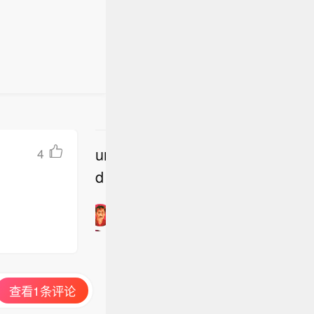
undefine
4
立
d
即
加
入
讨
论
查看1条评论