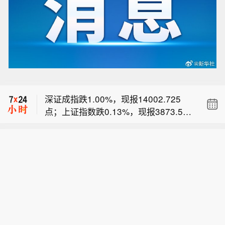
台湾证交所加权股价指数收低0.5%报4
4,396.70。
深证成指跌1.00%，现报14002.725
点；上证指数跌0.13%，现报3873.550
【智能驾驶概念午后活跃 大众交通触及
点；创业板指跌1.30%，现报3489.047
涨停】智能驾驶概念午后活跃，大众交
点。
台湾证交所加权股价指数收低0.5%报4
通触及涨停，锦江在线、浙江世宝、索
4,396.70。
菱股份跟涨。
深证成指跌1.00%，现报14002.725
点；上证指数跌0.13%，现报3873.550
点；创业板指跌1.30%，现报3489.047
点。