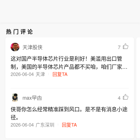
热门评论
7
天津股侠
这对国产半导体芯片行业是利好！美滥用出口管
制，美国的半导体芯片产品都不买咱，咱们厂家只
能用国产自己的，所以，利好国产半导体芯片行
2026-06-04
天津
回复TA
业！
4
max曱甴
侠哥你怎么经常精准踩到风口。是不是有消息小途
径。
2026-06-04
广东深圳
回复TA