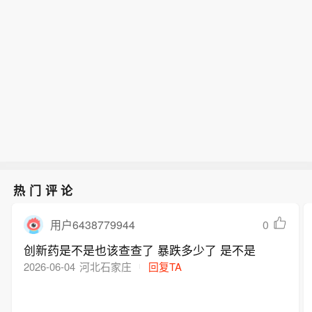
布伦特原油暗盘跌破82美元，日内跌超
督管理局严格审评审批，由西藏自治区
遇难，此次泥石流灾害共造成3人不幸
国无专门预防急性高原病专用药的历
1.6%。
人民医院副院长、西藏高原医学研究所
遇难。目前当地卫生防疫人员已展开全
史，进一步丰富了高原医学防治手段，
所长格桑罗布教授担任主要研究者的乙
面消杀防疫工作，并妥善做好善后工
为高原群众、广大进藏人群及高原重大
酰唑胺缓释胶囊正式获批上市，成为国
作。（央视新闻）
项目建设提供了坚实的健康保障，同时
内首个获批具有预防急性高原病适应症
有力提升了西藏在国际高原医学领域的
的药品。该药品的获批上市，结束了我
科研影响力。
国无专门预防急性高原病专用药的历
史，进一步丰富了高原医学防治手段，
为高原群众、广大进藏人群及高原重大
项目建设提供了坚实的健康保障，同时
有力提升了西藏在国际高原医学领域的
热门评论
科研影响力。
0
用户6438779944
创新药是不是也该查查了 暴跌多少了 是不是
2026-06-04
河北石家庄
回复TA