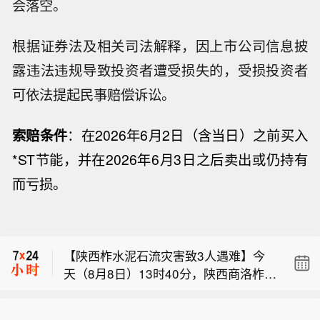
会落空。
根据证券法及相关司法解释，因上市公司信息披
露违法违规导致投资者遭受损失的，受损投资者
可依法提起民事赔偿诉讼。
索赔条件
：在2026年6月2日（含当日）之前买入
*ST节能，并在2026年6月3日之后卖出或仍持有
而亏损。
【我国首个预防急性高原病药物获批上
市】据西藏日报，近日，经国家药品监
布伦特原油暗盘跌破82美元，日内跌超
督管理局严格审评审批，由西藏自治区
1.6%。
人民医院副院长、西藏高原医学研究所
【陕西柞水泥石流灾害致3人遇难】今
所长格桑罗布教授担任主要研究者的乙
天（8月8日）13时40分，陕西商洛柞水
酰唑胺缓释胶囊正式获批上市，成为国
【我国首个预防急性高原病药物获批上
县泥石流灾害造成的2名失联人员中，
内首个获批具有预防急性高原病适应症
市】据西藏日报，近日，经国家药品监
最后1名失联人员被找到，已确认不幸
的药品。该药品的获批上市，结束了我