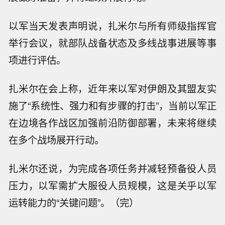
以军当天发表声明说，扎米尔与所有师级指挥官
举行会议，就部队战备状态及多线战事进展等事
项进行评估。
扎米尔在会上称，近年来以军对伊朗及其盟友实
施了“系统性、强力和有步骤的打击”，当前以军正
在边境各作战区加强前沿防御部署，未来将继续
在多个战场展开行动。
扎米尔还说，为完成各项任务并减轻预备役人员
压力，以军需扩大服役人员规模，这是关乎以军
也门政府：胡塞武装袭击政府军控制下
运转能力的“关键问题”。（完）
的摩卡港。
【俄驻日大使称日本谋核将遭反制】据