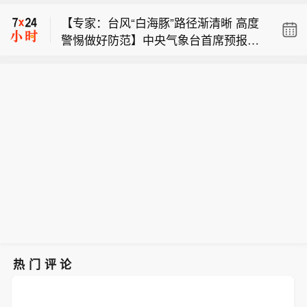
俄新社今天（8月9日）报道，俄罗斯驻
【专家：台风“白海豚”路径渐清晰 高度
日本大使尼古拉·诺兹德廖夫表示，日本
警惕做好防范】中央气象台首席预报员
推翻“无核三原则”将引发地区其他国家
也门政府：胡塞武装袭击政府军控制下
董林介绍，随着“白海豚”逐渐靠近我
的反应，并招致这些国家的反制。诺兹
的摩卡港。
国，影响台风移动的主要天气系统及其
德廖夫说，日本推翻“无核三原则”将直
【俄驻日大使称日本谋核将遭反制】据
相互作用更加明确，台风登陆位置的锁
接违背其作为无核国家加入的《不扩散
俄新社今天（8月9日）报道，俄罗斯驻
定逐步收窄，登陆后的路径逐渐清晰。
核武器条约》所规定的国际义务，将导
日本大使尼古拉·诺兹德廖夫表示，日本
中央气象台首席预报员王海平表示，除
致亚太地区安全局势严重恶化，必然招
推翻“无核三原则”将引发地区其他国家
了登陆时的风力强度之外，台风登陆位
致地区其他国家的反制措施。日本首相
的反应，并招致这些国家的反制。诺兹
置、移动速度、降雨落区，以及登陆后
高市早苗上台以来，其政府在核武装问
德廖夫说，日本推翻“无核三原则”将直
与其他天气系统的相互作用，都会影响
题上不断试探，谋求修改“无核三原则”
接违背其作为无核国家加入的《不扩散
最终的风雨和灾害程度。从当前预报
甚至拥核。日本防卫大臣小泉进次郎近
核武器条约》所规定的国际义务，将导
看，这次台风的强降雨量级、影响范围
来多次称，日本应毫无禁忌地讨论与核
致亚太地区安全局势严重恶化，必然招
和持续时间都比较突出，需高度警惕。
武器相关的政策，包括是否修订二战后
致地区其他国家的反制措施。日本首相
（新华社）
长期奉行的“无核三原则”。（CCTV国际
高市早苗上台以来，其政府在核武装问
时讯）
热门评论
题上不断试探，谋求修改“无核三原则”
甚至拥核。日本防卫大臣小泉进次郎近