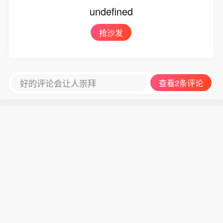
来多次称，日本应毫无禁忌地讨论与核
undefined
武器相关的政策，包括是否修订二战后
长期奉行的“无核三原则”。（CCTV国际
抢沙发
时讯）
好的评论会让人崇拜
查看2条评论