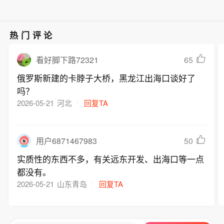
本，临床前研究显示免疫原性和保护效
药品产销存不确定性，提醒投资者注意
力。
力更优。不过，药物研发有高投入、高
风险。
风险等特点，存在临床试验效果不及预
热门评论
期等风险，短期对业绩无重大影响。
65
看好脚下路72321
俄罗斯新建的卡脖子大桥，黑龙江出海口谈好了
吗？
2026-05-21
河北
回复TA
50
用户6871467983
实质性的东西不多，有关远东开发、出海口等一点
都没有。
2026-05-21
山东青岛
回复TA