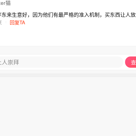
ter猫
胖东来生意好，因为他们有最严格的准入机制，买东西让人放
京
回复TA
让人崇拜
查