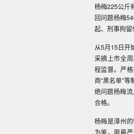
杨梅225公
回问题杨梅54
起、刑事拘留
从5月15日
采摘上市全周
程监督。严格
商“黑名单”
绝问题杨梅流入
合格。
杨梅是漳州的
为鉴，用最严