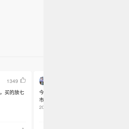
约10万
用事业、
领特区政
政策细则出
价格上
动单位流
关注有色
询会，听
是全球市
年至202
民非常关
见和建
未改。关
晰的：越
家超说，特
装）、元
、有序，
提供更多
关注二：
）
约10万
用事业、
动单位流
关注有色
民非常关
晰的：越
、有序，
1349
Streamer煎饼侠
）
，买的放七
今年别指望消费者会再买账了，看着整治
市场，果农们要主动互相举报，保护自己
2026-05-21
河北石家庄
回复TA