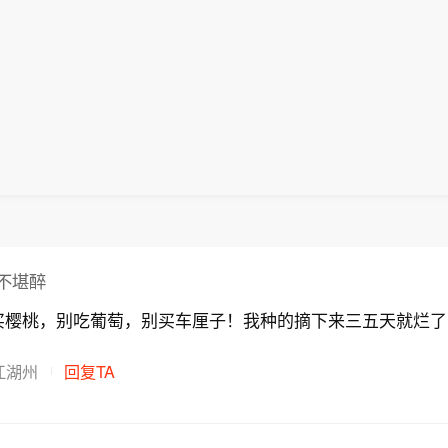
改善居住环境。公屋轮候人数已由高峰期的15万人降至
防御性底仓的配置价值。关注煤炭、煤化工、金融、公
第三季度内发表香港第一个五年规划。 当日，李家超率
7月政治局会议对下半年经济工作做出部署，后续进入
时市场普遍预期2027年猪肉价格回升，有望带动鸡肉
跌幅达三分之一，反映特区政府大量兴建公屋及居屋带
源等。辅助线：资源品与周期制造板块有望迎来修复。
长出席香港第一个五年规划及2026年施政报告地区咨
执行验证阶段。三是外围风险验证。美联储政策路径仍
而传导至商品代鸡苗环节。综上，公司预计2026年下半
到成效。 李家超在地区咨询会后会见传媒表示，相信市
、基础化工、建筑材料、钢铁板块等。
区人士对香港五年规划、行政长官第五份施政报告的意
注焦点。建议均衡配置。关注一：科技景气与产业趋势
商品代鸡苗市场行情较好。
岗口岸何时可以正式运作，让市民使用。他的立场是清
询会在九龙塘官立小学举行，约120位市民出席。 李
导体及产业链（存储芯片、半导体设备与材料、先进封
好。当然，公开让市民使用，要确保其运作畅顺、安全
府一直致力丰富置业阶梯，随着北部都会区发展，有助
通信设备、储能/电力配套、人形机器人、商业航天等。
家有良好的体验。特区政府将进行大量测试。（新华社
改善居住环境。公屋轮候人数已由高峰期的15万人降至
防御性底仓的配置价值。关注煤炭、煤化工、金融、公
跌幅达三分之一，反映特区政府大量兴建公屋及居屋带
源等。辅助线：资源品与周期制造板块有望迎来修复。
到成效。 李家超在地区咨询会后会见传媒表示，相信市
、基础化工、建筑材料、钢铁板块等。
岗口岸何时可以正式运作，让市民使用。他的立场是清
好。当然，公开让市民使用，要确保其运作畅顺、安全
不堪醉
家有良好的体验。特区政府将进行大量测试。（新华社
买樱桃，别吃葡萄，别买车厘子！我种的摘下来三五天就烂了
江湖州
回复TA