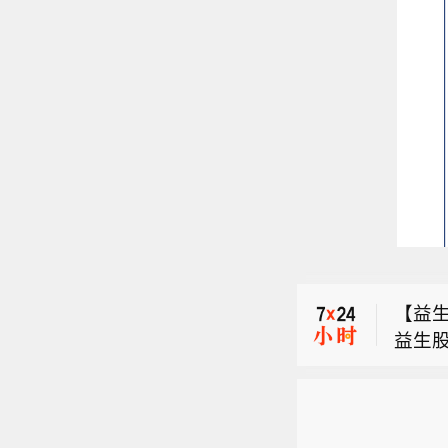
【银河
示，8
【李
围风
长官
集的
【益生
今年
证。
益生股
府司局
台与
【银河
全年进
取地
场关
示，8
断，
议。咨
注半
【李
围风
优质
区政
件、
长官
集的
宰与