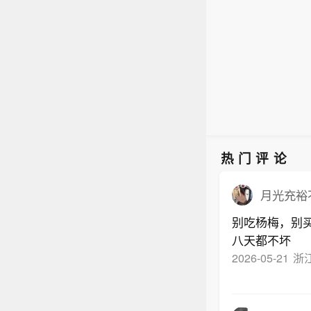
空间及
重视
今年
证。
加。同
人，
新能
府司局
台与
涨，进
转见
金属
取地
场关
7年
注皇
议。咨
注半
早越
区政
件、
让大
空间及
重视
人，
新能
转见
金属
热门评论
注皇
早越
月光充裕
让大
别吃杨梅，别
八天都不坏
2026-05-21
浙