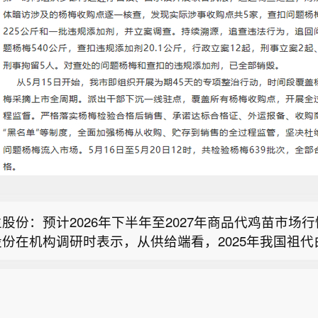
证券：A股市场正从“预期博弈”转向“现实验证”】银河
月A股市场正从“预期博弈”转向“现实验证”，围绕业绩
家超：目标第三季度内发表香港第一个五年规划】香港
险三大线索展开。一是业绩验证。8月中下旬是A股中报
李家超9日表示，特区政府正马不停蹄地整理和分析意
窗口，市场有望围绕中报业绩预期验证展开定价。二是
股份：预计2026年下半年至2027年商品代鸡苗市场
第三季度内发表香港第一个五年规划。 当日，李家超率
7月政治局会议对下半年经济工作做出部署，后续进入
份在机构调研时表示，从供给端看，2025年我国祖代
长出席香港第一个五年规划及2026年施政报告地区咨
执行验证阶段。三是外围风险验证。美联储政策路径仍
证券：A股市场正从“预期博弈”转向“现实验证”】银河
口量同比下降超过10%，叠加2026年1—5月国内引
区人士对香港五年规划、行政长官第五份施政报告的意
注焦点。建议均衡配置。关注一：科技景气与产业趋势
月A股市场正从“预期博弈”转向“现实验证”，围绕业绩
祖代种鸡的减少将影响14个月以后商品代鸡苗的供给，
询会在九龙塘官立小学举行，约120位市民出席。 李
导体及产业链（存储芯片、半导体设备与材料、先进封
家超：目标第三季度内发表香港第一个五年规划】香港
险三大线索展开。一是业绩验证。8月中下旬是A股中报
商品代鸡苗供给偏紧，市场价格行情向好；从需求端看
府一直致力丰富置业阶梯，随着北部都会区发展，有助
通信设备、储能/电力配套、人形机器人、商业航天等。
李家超9日表示，特区政府正马不停蹄地整理和分析意
窗口，市场有望围绕中报业绩预期验证展开定价。二是
养殖环节持续扩产，行业产能扩张意愿强烈，鸡苗需求