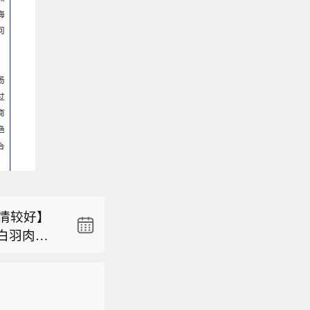
证券研报表
、政策、外
特区行政
披露最密
见，目标在
政策验
行情较好】
领特区政
政策细则出
白羽肉鸡
询会，听
是全球市
证券研报表
种再度中
见和建
未改。关
、政策、外
预计未来
家超说，特
装）、元
特区行政
披露最密
，下游屠
提供更多
关注二：
见，目标在
政策验
量持续增