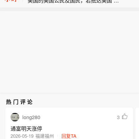
美国的美国公民及国民，若抵达美国 21
问委员会主席。
美国财长贝森特： 伊朗政权对数字资产
天内，必须经由指定机场入境，接受强
与影子银行网络的依赖，进一步证明经
化筛查。
美国参议院投票确认戴维·卡明斯（Davi
济制裁正在奏效。我们将继续加大经济
d Cummins）出任美国运输安全管理局
施压力度。无论是美元、里亚尔还是加
美国疾控中心：自乌干达或南苏丹返回
局长，确认菲兰（Phelan）担任经济顾
密货币，财政部都将追查并瓦解维系该
美国的美国公民及国民，若抵达美国 21
问委员会主席。
政权运转的非法金融网络。
天内，必须经由指定机场入境，接受强
化筛查。
热门评论
long280
3
通富明天涨停
2026-05-19
福建福州
回复TA