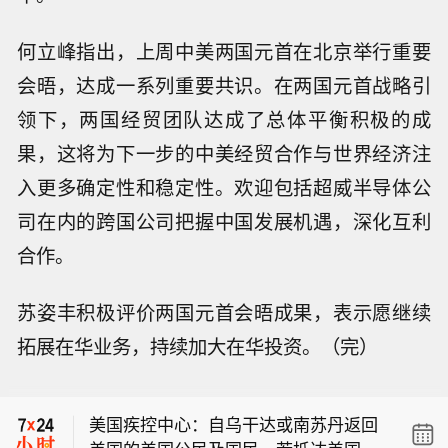
何立峰指出，上周中美两国元首在北京举行重要
会晤，达成一系列重要共识。在两国元首战略引
领下，两国经贸团队达成了总体平衡积极的成
果，这将为下一步的中美经贸合作与世界经济注
入更多确定性和稳定性。欢迎包括超威半导体公
司在内的跨国公司把握中国发展机遇，深化互利
合作。
苏姿丰积极评价两国元首会晤成果，表示愿继续
拓展在华业务，持续加大在华投资。（完）
美国参议院投票确认戴维·卡明斯（Davi
d Cummins）出任美国运输安全管理局
美国疾控中心：自乌干达或南苏丹返回
局长，确认菲兰（Phelan）担任经济顾