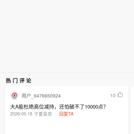
消息人士： 加拿大正与美国加紧谈判，
《美墨加协定》正文。加拿大清楚其将
日谈判，直至 8 月 19 日。
避免 8 月 19 日加征新关税。加拿大已
不得不接受美国部分钢铁和铝关税。
告知美方谈判代表，若双方无法在 8 月
19 日前达成协议以推迟关税实施，渥太
华进一步谈判的空间将受到限制。
热门评论
10
用户_6476650924
大A能杜绝高位减持，还怕破不了10000点？
2026-05-18
宁夏吴忠
回复TA