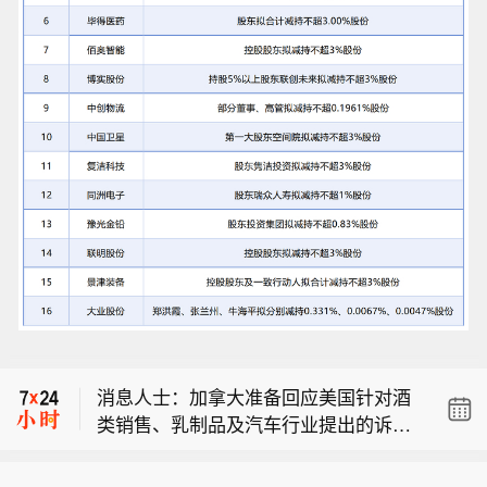
消息人士：加拿大希望关税减免相关协
议以附函形式达成，而非写入更新后的
消息人士： 加拿大正与美国加紧谈判，
《美墨加协定》正文。加拿大清楚其将
避免 8 月 19 日加征新关税。加拿大已
不得不接受美国部分钢铁和铝关税。
消息人士：加拿大准备回应美国针对酒
告知美方谈判代表，若双方无法在 8 月
类销售、乳制品及汽车行业提出的诉
19 日前达成协议以推迟关税实施，渥太
消息人士：加拿大希望关税减免相关协
求，但作为交换，加拿大需要获得 232
华进一步谈判的空间将受到限制。
议以附函形式达成，而非写入更新后的
条款关税减免。加方称美方同意开展每