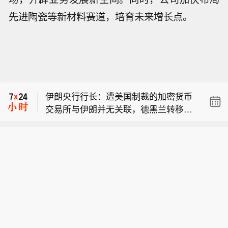
先进陶瓷等新材料赛道，培育未来增长点。
泽连斯基：冲突结束后，乌克兰将获得
来自美国的 “力度极强” 的安全保障。
【黑海遇袭商船停靠土耳其港口】当地
时间3日，与土耳其相关的商船“娜代日
伊朗央行行长：遭美国制裁的加密货币
达”号从俄罗斯黑海港口新罗西斯克港起
交易所与伊朗并无关联，德黑兰转移的
航后遭到无人机袭击，多名船员受伤。
泽连斯基：冲突结束后，乌克兰将获得
资金仍处于本国掌控之下。
土耳其方面对商船在黑海海域遇袭已表
来自美国的 “力度极强” 的安全保障。
示严重关切，警告说俄乌冲突影响外溢
【黑海遇袭商船停靠土耳其港口】当地
正威胁民用航运和地区稳定。8月8日，
时间3日，与土耳其相关的商船“娜代日
在黑海遭到无人机袭击、船体受损的商
达”号从俄罗斯黑海港口新罗西斯克港起
船“娜代日达”号停靠在土耳其萨姆松
航后遭到无人机袭击，多名船员受伤。
港。
土耳其方面对商船在黑海海域遇袭已表
示严重关切，警告说俄乌冲突影响外溢
正威胁民用航运和地区稳定。8月8日，