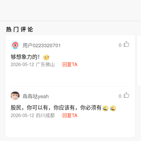
在黑海遭到无人机袭击、船体受损的商
船“娜代日达”号停靠在土耳其萨姆松
港。
热门评论
0
用户0223320701
够想象力的！
2026-05-12
广东佛山
回复TA
0
犇犇哒yeah
股民，你可以有，你应该有，你必须有
2026-05-12
四川成都
回复TA