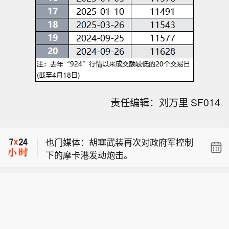
俄罗斯国防部：俄军已控制乌克兰东部
责任编辑：刘万里 SF014
的托列茨克。
俄国防部表示，防空系统在一天内击落
了970架乌军无人机和10枚制导航空炸
也门媒体：胡塞武装再次对政府军控制
弹。
下的摩卡港发动炮击。
俄罗斯国防部：俄军已控制乌克兰东部
的托列茨克。
俄国防部表示，防空系统在一天内击落
了970架乌军无人机和10枚制导航空炸
弹。