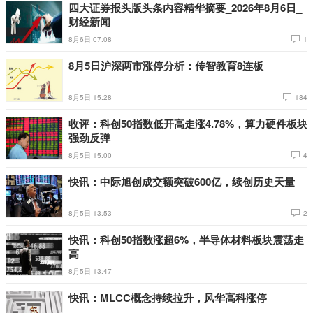
四大证券报头版头条内容精华摘要_2026年8月6日_
财经新闻
8月6日 07:08
1
8月5日沪深两市涨停分析：传智教育8连板
8月5日 15:28
184
收评：科创50指数低开高走涨4.78%，算力硬件板块
强劲反弹
8月5日 15:00
4
快讯：中际旭创成交额突破600亿，续创历史天量
8月5日 13:53
2
快讯：科创50指数涨超6%，半导体材料板块震荡走
高
8月5日 13:47
快讯：MLCC概念持续拉升，风华高科涨停