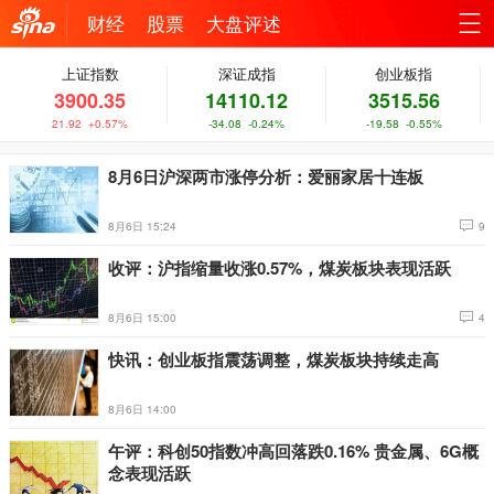
财经
股票
大盘评述
机新
上证指数
深证成指
创业板指
站
3900.35
14110.12
3515.56
浪网
导
21.92 +0.57%
-34.08 -0.24%
-19.58 -0.55%
航
8月6日沪深两市涨停分析：爱丽家居十连板
8月6日 15:24
9
收评：沪指缩量收涨0.57%，煤炭板块表现活跃
8月6日 15:00
4
快讯：创业板指震荡调整，煤炭板块持续走高
8月6日 14:00
午评：科创50指数冲高回落跌0.16% 贵金属、6G概
念表现活跃