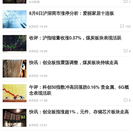
3小时前
1
8月6日沪深两市涨停分析：爱丽家居十连板
8月6日 15:24
153
收评：沪指缩量收涨0.57%，煤炭板块表现活跃
8月6日 15:00
4
快讯：创业板指震荡调整，煤炭板块持续走高
8月6日 14:00
午评：科创50指数冲高回落跌0.16% 贵金属、6G概
念表现活跃
8月6日 11:30
5
快讯：创业板指涨超1%，元件、存储芯片板块走高
8月6日 10:51