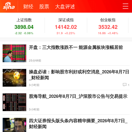
财经
股票
大盘评述
机新
上证指数
深证成指
创业板指
站
3898.04
14142.02
3532.42
浪网
导
-2.32 -0.06%
31.9 +0.23%
16.86 +0.48%
航
开盘：三大指数涨跌不一 能源金属板块涨幅居前
25分钟前
操盘必读：影响股市利好或利空消息_2026年8月7日
_财经新闻
3小时前
1
股海导航_2026年8月7日_沪深股市公告与交易提示
3小时前
四大证券报头版头条内容精华摘要_2026年8月7日_
财经新闻