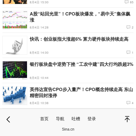
8月4日 15:00
85
A股“站回光里”！CPO板块爆发，“易中天”集体飙
涨
8月4日 14:28
2
快讯：创业板指大涨超6% 算力硬件板块持续走高
8月4日 14:00
1
银行板块盘中逆势下挫 “工农中建”四大行均跌超3%
8月4日 10:44
英伟达宣告CPO步入量产！CPO概念持续走高 东山
精密回封涨停
8月4日 10:38
4
首页
导航
吐槽
登录
退
顶部
Sina.cn