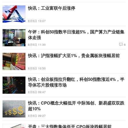
快讯：工业富联午后涨停
8月5日 13:07
午评：科创50指数半日涨超5%，国产算力产业链集
体走强
8月5日 11:30
6
快讯：沪指涨幅扩大至1%，贵金属板块涨幅居前
8月5日 10:50
快讯：创业板指拉升翻红，科创50指数涨近4%，半
导体芯片股领涨市场
8月5日 09:47
快讯：CPO概念大幅低开 中际旭创、新易盛双双跌
超10%
8月5日 09:27
开盘：三大指数集体低开 CPO板块跌幅居前