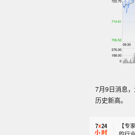
7月9日消息，
【瑞银
历史新高。
指，太
【泽
测高出
辅独
上调太
【专
多导
价由8
的行
交媒
均较