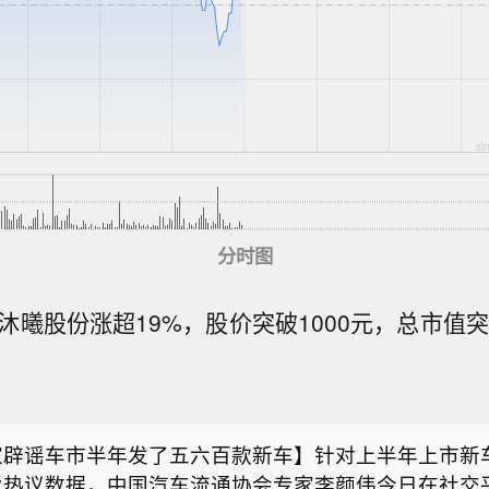
分时图
沐曦股份涨超19%，股价突破1000元，总市值突
：上调太古目标价至95港元，维持“中性”评级】瑞银
古上半年经常性基本溢利70亿港元，同比增长48%，
连斯基要导弹，特朗普最新表态：我们也想要】综合乌
9%，中期息同比增长15%至每股1.5港元，派息比率2
立报》等媒体报道，对于乌克兰总统泽连斯基呼吁向乌
古2026至28年各年盈测介乎11%至13%，维持“中性
家辟谣车市半年发了五六百款新车】针对上半年上市新车
弹，美国总统特朗普当地时间8月6日作出最新表态。根
7港元上调9%至95港元。该行表示，太古的净负债及
业热议数据，中国汽车流通协会专家李颜伟今日在社交
体账号发布的视频，有记者6日提到，泽连斯基发表乌
半年前有所改善，主要是由于航空及饮料业务的强劲现