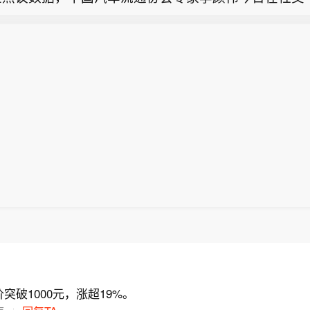
：上调太古目标价至95港元，维持“中性”评级】瑞银
026年1-6月国内全新车型仅约165款，市面流传500至6
导弹或者“爱国者”导弹系统的言论。特朗普对此回应称
亦是公司承诺维持50%派息比率的原因。
古上半年经常性基本溢利70亿港元，同比增长48%，
严谨。 李颜伟解释，500多款是车型+各类配置、衍
要导弹”。（环球网）
连斯基要导弹，特朗普最新表态：我们也想要】综合乌
9%，中期息同比增长15%至每股1.5港元，派息比率2
。“比如新上市一款车型，有三个配置，这可以算作是1
立报》等媒体报道，对于乌克兰总统泽连斯基呼吁向乌
古2026至28年各年盈测介乎11%至13%，维持“中性
；如果上半年这165款车型，加上不同配置，或许能有50
弹，美国总统特朗普当地时间8月6日作出最新表态。根
7港元上调9%至95港元。该行表示，太古的净负债及
；但是说成500-600款车型就不严谨了。” 此前多家
体账号发布的视频，有记者6日提到，泽连斯基发表乌
半年前有所改善，主要是由于航空及饮料业务的强劲现
计，称1-5月新车550款、上半年超600款，引发行业
导弹或者“爱国者”导弹系统的言论。特朗普对此回应称
亦是公司承诺维持50%派息比率的原因。
财）
要导弹”。（环球网）
突破1000元，涨超19%。