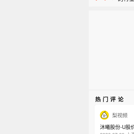
【瑞银
示，2
要远程
信这
指，太
法并不
也想
【泽
测高出
统计
辅独
上调太
个款型
多导
价由8
个款型
交媒
均较
口径统
要远程
信这
（一
也想
热门评论
梨视频
沐曦股份-U股价