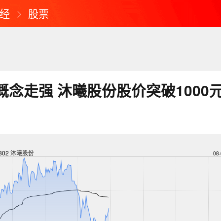
经
股票
概念走强 沐曦股份股价突破1000