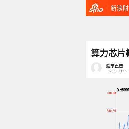
新浪财
算力芯片
股市直击
07.09
11:29