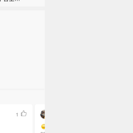
发表研报
00款的说
，“我们
较该行预
生款的合并
克兰《基
9%。该行
款车型，3
方提供更
”评级，目标
0~600
据白宫社
净负债比率
媒体采用宽
克兰迫切需
金流，相
内卷讨论。
，“我们
1
梦想一定要有丶万一见鬼了呢
//@华夏江融:【算力芯片概念盘初走强