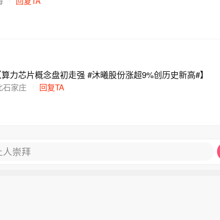
海
回复TA
:【算力芯片概念盘初走强 #沐曦股份涨超9%创历史新高#】
北石家庄
回复TA
让人崇拜