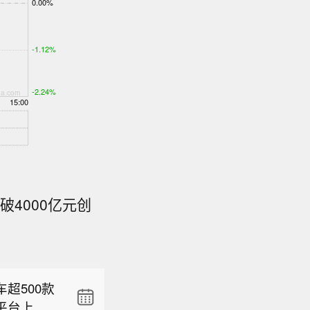
破4000亿元创
发表研报
较该行预
克兰《基
9%。该行
方提供更
”评级，目标
超500款
据白宫社
净负债比率
平台上表
克兰迫切需
金流，相