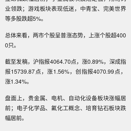
业领跌；游戏板块表现低迷，中青宝、完美世界
等多股跌超5%。
总体来看，两市个股呈普涨态势，上涨个股超400
0只。
截至发稿，沪指报4064.70点，涨0.89%，深成指
报15739.87点，涨1.56%，创指报4070.99点，
涨1.34%。
盘面上，贵金属、电机、自动化设备板块涨幅居
暗盘金价（人民币）日内涨超2%，现报
941.6635元/克。
前；电子化学品、氟化工概念、培育钻石板块跌
市场消息：以色列炮兵炮击黎巴嫩阿
幅居前。
里・塔希尔高地。
暗盘金价突破4300美元/盎司，日内涨