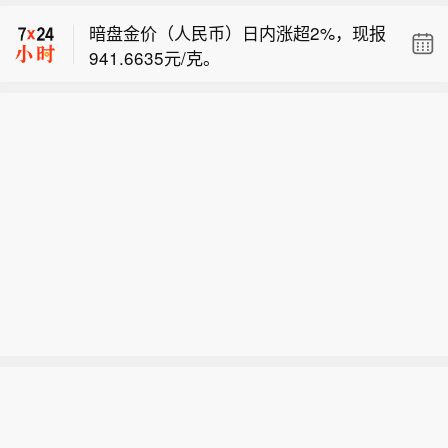
幅2%。
暗盘金价（人民币）日内涨超2%，现报
941.6635元/克。
市场消息：以色列炮兵炮击黎巴嫩阿
里・塔希尔高地。