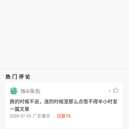
据Axios记者：某斡旋国一名外交官向我
的加密货币交易所。
透露，伊朗谈判代表正等待伊朗最高国
家安全委员会就伊朗与阿曼、美国达成
的协议作出最终批准。该外交官称：“我
们预计很快就能拿到这项批准。”
热门评论
1
指尖探戈j
跌的时候不说，涨的时候涨那么点恨不得半小时发
一篇文章
2026-07-03
广东肇庆
回复TA