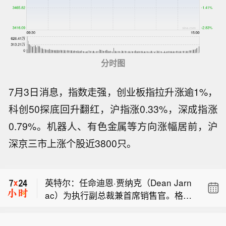
分时图
7月3日消息，指数走强，创业板指拉升涨逾1%，
科创50探底回升翻红，沪指涨0.33%，深成指涨
0.79%。机器人、有色金属等方向涨幅居前，沪
美国财政部：财政部制裁为伊朗伊斯兰
深京三市上涨个股近3800只。
革命卫队提供资金、助长非法金融活动
据Axios记者：某斡旋国一名外交官向我
的加密货币交易所。
透露，伊朗谈判代表正等待伊朗最高国
英特尔：任命迪恩·贾纳克（Dean Jarn
家安全委员会就伊朗与阿曼、美国达成
ac）为执行副总裁兼首席销售官。格雷
的协议作出最终批准。该外交官称：“我
美国财政部：财政部制裁为伊朗伊斯兰
格·恩斯特（Greg Ernst）将在任职27年
们预计很快就能拿到这项批准。”
革命卫队提供资金、助长非法金融活动
后离开英特尔。