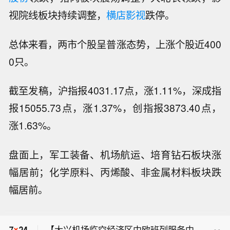
视院线板块持续调整，
横店影视
跌停。
总体来看，两市个股呈普涨态势，上涨个股近400
0只。
截至发稿，沪指报4031.17点，涨1.11%，深成指
报15055.73点，涨1.37%，创指报3873.40点，
涨1.63%。
盘面上，军工装备、机场航运、培育钻石板块涨
【大兴机场临空经济区中欧班列服务中
心正式启用】今天（7日），大兴机场
幅居前；化学原料、丙烯酸、非金属材料板块跌
乌克兰官员称，俄罗斯无人机袭击了乌
临空经济区中欧班列服务中心正式启
幅居前。
克兰东部的农业仓库。
用，北京与河北实现临空经济区与中欧
【8月7日午间涨停分析】创业板指缩量
班列集结中心业务贯通，打造出一条空
上涨1.75%，医药、算力硬件股持续爆
陆多式联运新通道。
【大兴机场临空经济区中欧班列服务中