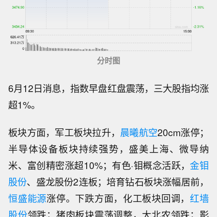
分时图
6月12日消息，指数早盘红盘震荡，三大股指均涨
超1%。
板块方面，军工板块拉升，
晨曦航空
20cm涨停；
半导体设备板块持续强势，
盛美上海
、
微导纳
米
、
富创精密
涨超10%；有色·钼概念活跃，
金钼
股份
、盛龙股份2连板；培育钻石板块涨幅居前，
恒盛能源
涨停
。下跌方面，化工板块回调，
红墙
股份
领跌；猪肉板块震荡调整，大北农领跌；影