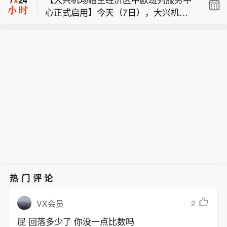
发。宝鼎科技、云南锗业、汇绿生态、
心正式启用】今天（7日），大兴机场
沃格光电、百花医药均4连板，一图看
乌克兰官员称，俄罗斯无人机袭击了乌
临空经济区中欧班列服务中心正式启
懂>>
克兰东部的农业仓库。
用，北京与河北实现临空经济区与中欧
班列集结中心业务贯通，打造出一条空
陆多式联运新通道。
热门评论
2
VX会员
屁 回落多少了 你没一点比数吗