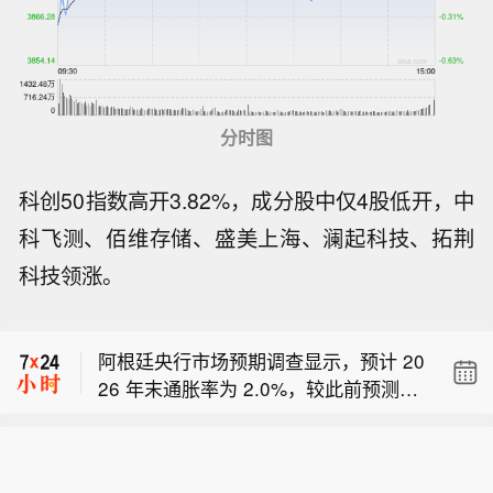
分时图
科创50指数高开3.82%，成分股中仅4股低开，中
科飞测、佰维存储、盛美上海、澜起科技、拓荆
科技领涨。
美国官员考量设置对多晶硅关税 90‑12
0 天的执行缓冲期。
阿根廷央行市场预期调查显示，预计 20
26 年末通胀率为 2.0%，较此前预测下
知情人士透露各方正就拟议关税展开磋
调 1 个百分点。
商。
美国官员考量设置对多晶硅关税 90‑12