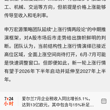
工、机械、交运等方向，但前提是价格上涨能够
传导至收入和毛利率。
申万宏源策略团队延续“上涨行情两段论”的中期推
演框架，对A股市场后市走势给出旗帜鲜明的判
断。团队认为，当前结构性上涨行情演绎已接近
高位区域，全面上涨空间尚待打开，6月-7月可能
是快速调整窗口。但即便如此，新一轮上涨行情
有望于2026年下半年启动并延伸至2027年上半
爱尔兰截至7月底税收收入增长6.0%
年。
（不含苹果税），总投票支出同比增长
【以军及定居者袭击约旦河西岸多地】
7.4%。
据巴勒斯坦媒体今天（8月6日）报道，
爱尔兰7月企业税收入同比增长5.1%，
以色列军队5日在约旦河西岸多地展开
达到13亿欧元，其中包含与15%补足税
突袭和搜捕行动，造成至少9名巴勒斯