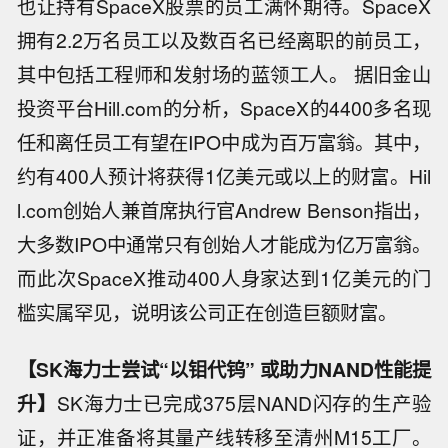
也让持有SpaceX股票的员工满怀期待。SpaceX
拥有2.2万名员工以及数百名已经离职的前员工，
其中包括工程师和发射场的蓝领工人。 据旧金山
投资平台Hill.com的分析，SpaceX的4400多名现
任和离任员工有望在IPO中成为百万富翁。其中，
约有400人预计将获得1亿美元或以上的财富。Hil
l.com创始人兼首席执行官Andrew Benson指出，
大多数IPO中通常只有创始人才能成为亿万富翁。
而此次SpaceX推动400人身家达到1亿美元的门
槛实属罕见，说明该公司正在创造巨额财富。
【SK海力士尝试“以钼代钨” 或助力NAND性能提
升】
SK海力士已完成375层NAND闪存的生产验
证，并正准备将其量产线转移至清州M15工厂。