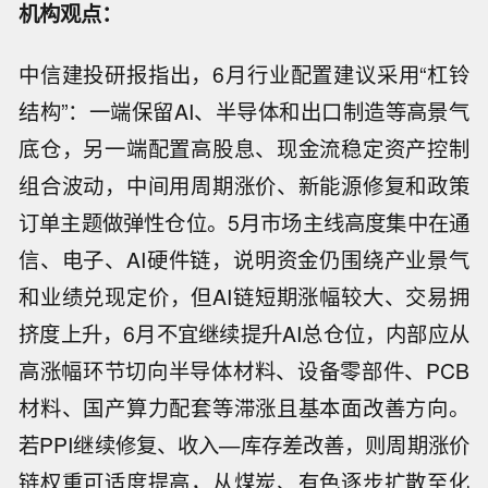
机构观点：
中信建投研报指出，6月行业配置建议采用“杠铃
结构”：一端保留AI、半导体和出口制造等高景气
底仓，另一端配置高股息、现金流稳定资产控制
组合波动，中间用周期涨价、新能源修复和政策
订单主题做弹性仓位。5月市场主线高度集中在通
信、电子、AI硬件链，说明资金仍围绕产业景气
和业绩兑现定价，但AI链短期涨幅较大、交易拥
挤度上升，6月不宜继续提升AI总仓位，内部应从
高涨幅环节切向半导体材料、设备零部件、PCB
材料、国产算力配套等滞涨且基本面改善方向。
若PPI继续修复、收入—库存差改善，则周期涨价
链权重可适度提高，从煤炭、有色逐步扩散至化