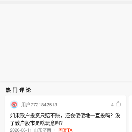
爱尔兰截至7月底税收收入增长6.0%
相关的11亿欧元；剔除苹果税影响，年
坦人受伤，另有12人被捕。同一天，在
（不含苹果税），总投票支出同比增长
初至今企业税收入增长4.7%。
希伯伦以南村镇，以色列定居者纵火焚
【以军及定居者袭击约旦河西岸多地】
7.4%。
烧当地居民房屋，造成多名巴勒斯坦人
据巴勒斯坦媒体今天（8月6日）报道，
受伤。在纳布卢斯以东村镇，以色列定
以色列军队5日在约旦河西岸多地展开
居者闯入民居并殴打居民，造成3名巴
突袭和搜捕行动，造成至少9名巴勒斯
勒斯坦人受伤。 （CCTV国际时讯）
坦人受伤，另有12人被捕。同一天，在
希伯伦以南村镇，以色列定居者纵火焚
烧当地居民房屋，造成多名巴勒斯坦人
受伤。在纳布卢斯以东村镇，以色列定
居者闯入民居并殴打居民，造成3名巴
勒斯坦人受伤。 （CCTV国际时讯）
热门评论
4
用户7721842513
如果散户投资只赔不赚，还会傻傻地一直投吗？没
了散户股市是啥玩意啊？
2026-06-11
山东济南
回复TA