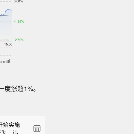
一度涨超1%。
，预计12
开始实施
行为，违者