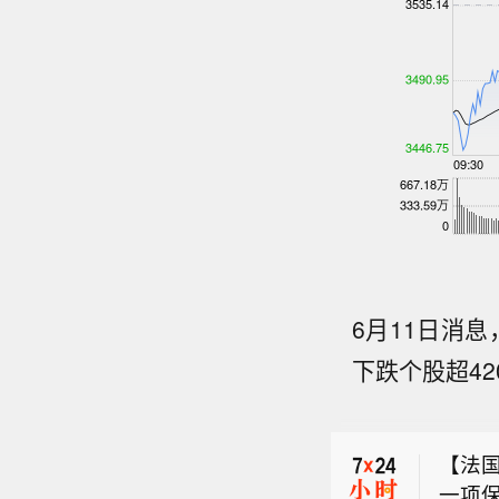
6月11日消
下跌个股超4
莱茵金
月敲定
【法国
一项