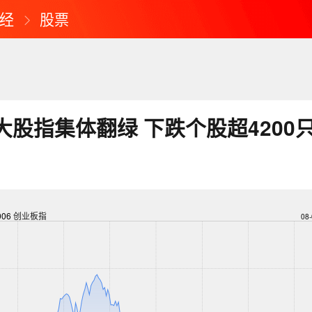
经
股票
大股指集体翻绿 下跌个股超4200