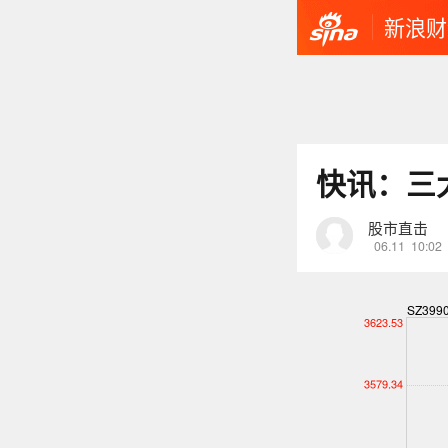
新浪财
快讯：三
股市直击
06.11
10:02