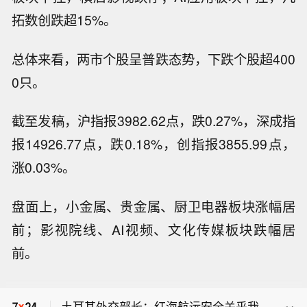
拓数创跌超15%。
总体来看，两市个股呈普跌态势，下跌个股超400
0只。
截至发稿，沪指报3982.62点，跌0.27%，深成指
报14926.77点，跌0.18%，创指报3855.99点，
涨0.03%。
盘面上，小金属、贵金属、厨卫电器板块涨幅居
前；影视院线、AI视频、文化传媒板块跌幅居
前。
土耳其外交部长：（土耳其、巴基斯
坦、沙特阿拉伯的防务协定）公约将设
土耳其外交部长：红海航运安全关乎我