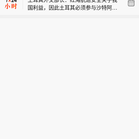
立一个类似北约的部长级委员会，同时
国利益，因此土耳其必须参与沙特阿拉
还设有总秘书处。
土耳其外长：伊朗并非该防务协定的针
伯牵头的国际联盟。
对对象，只要不袭击成员国，任何国家
土耳其外交部长：（土耳其、巴基斯
都不会成为我们的目标。
坦、沙特阿拉伯的防务协定）公约将设
土耳其外交部长：红海航运安全关乎我
立一个类似北约的部长级委员会，同时
国利益，因此土耳其必须参与沙特阿拉
还设有总秘书处。
伯牵头的国际联盟。