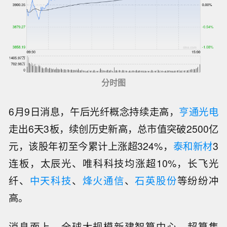
分时图
6月9日消息，午后光纤概念持续走高，
亨通光电
走出6天3板，续创历史新高，总市值突破2500亿
元，该股年初至今累计上涨超324%，
泰和新材
3
连板，太辰光、唯科科技均涨超10%，长飞光
纤、
中天科技
、
烽火通信
、
石英股份
等纷纷冲
高。
消息面上，全球大规模新建智算中心、超算集