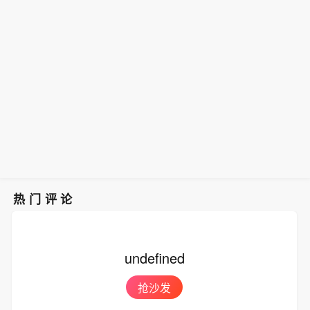
暑期档电影票房破83亿元，国家电影局
对美国的违约情况，应该成立一个专门
中国铁路：暑运启动以来，中国铁路广
数据显示，每1元票房能带动15.77元相
团队来处理违约问题，而不是诉诸武
州局集团有限公司累计发送旅客超6800
关产业产值。据测算今年以来电影全产
力。他指出，与其干坐着空想，不如仔
万人次。
业链产值已超过3700亿元。（央视新
细观察细节，考虑如何解决问题。佩泽
闻）
希齐扬强调，伊朗当前与阿曼关于霍尔
木兹海峡通航管理的谈判就是要找到解
决方案，摆脱目前这种“非战非和”的局
面。（CCTV国际时讯）
热门评论
undefined
抢沙发