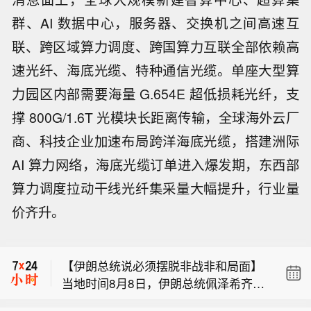
群、AI 数据中心，服务器、交换机之间高速互
联、跨区域算力调度、跨国算力互联全部依赖高
速光纤、海底光缆、特种通信光缆。单座大型算
力园区内部需要海量 G.654E 超低损耗光纤，支
撑 800G/1.6T 光模块长距离传输，全球海外云厂
商、科技企业加速布局跨洋海底光缆，搭建洲际
AI 算力网络，海底光缆订单进入爆发期，东西部
算力调度拉动干线光纤集采量大幅提升，行业量
【千亿级市场爆发】截至目前，2026年
价齐升。
暑期档电影票房破83亿元，国家电影局
中国铁路：暑运启动以来，中国铁路广
数据显示，每1元票房能带动15.77元相
州局集团有限公司累计发送旅客超6800
关产业产值。据测算今年以来电影全产
【伊朗总统说必须摆脱非战非和局面】
万人次。
业链产值已超过3700亿元。（央视新
当地时间8月8日，伊朗总统佩泽希齐扬
闻）
【千亿级市场爆发】截至目前，2026年
在德黑兰举行的新闻发布会上表示，针