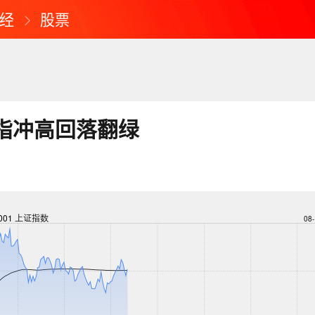
经
股票
指冲高回落翻绿