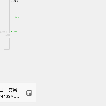
价27港
级，由“持
雪集团(02
选正稳步
台，并成功
1日，交易
架，尚未
4423吨减
。
价27港