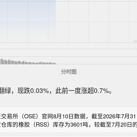
分时图
证券国际：将东方甄选评级由“持有”上调至“买入” 目标
绿，现跌0.03%，此前一度涨超0.7%。
商证券国际发布研报称，将东方甄选(01797)的投资评
消费概念走势分化，老铺黄金(06181.HK)涨超7%，蜜
高至“买入”，维持目标价为27港元。该行认为，东方甄
HK)涨超4%，沪上阿姨(02589.HK)跌超20%。
以自有品牌和全通路(Omnichannel)零售为核心的平
交易所（OSE）官网8月10日数据，截至2026年7月3
对顶级直播主播的依赖。市场目前仍沿用先前的估值框
仓库的橡胶（RSS）库存为3601吨，较截至7月20日的
反映其自有产品的品牌价值或线下零售扩张的潜在价值
证券国际：将东方甄选评级由“持有”上调至“买入” 目标
2吨。