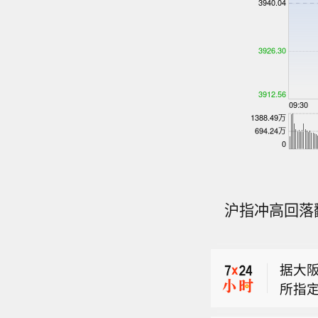
【招商
沪指冲高回落翻
元】招
港股新
有”调
097.
转型为
据大阪
摆脱
所指定
充份
【招商
少82