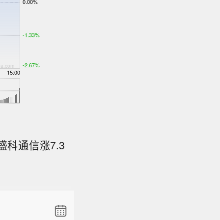
盛科通信涨7.3
布台风橙
（8日）早
海面上，
5米/
公里，十级
，“白海豚”