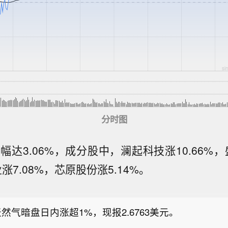
分时图
幅达3.06%，成分股中，澜起科技涨10.66%，
气象台发布台风橙色预警】中央气象台8月8日06时发
涨7.08%，芯原股份涨5.14%。
：今年第13号台风“白海豚”（强台风级）的中心今天
盘跌破6.7美元，日内跌幅1.6%。
钟位于浙江省温州市东偏南方大约600公里的东海南部
纬26.8度、东经126.6度，中心附近最大风力有14级（4
然气暗盘日内涨超1%，现报2.6763美元。
中心最低气压为950百帕，七级风圈半径为420-450
径为220-250公里，十二级风圈半径为100公里。预计