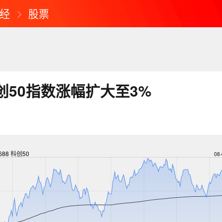
经
股票
创50指数涨幅扩大至3%