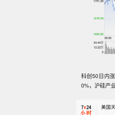
科创50日内涨
【中央
0%，沪硅产业
色预警
美铜暗
晨5点
就是北
美国天
秒），
风圈半