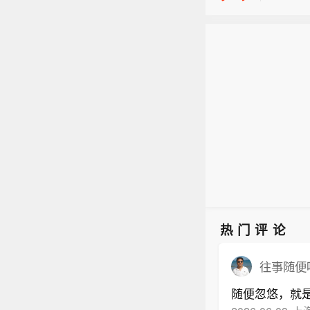
【中央
将以每
色预警
增强
美铜暗
晨5点
（38
就是北
方向移
秒），
部、
风圈半
巴士
将以每
岛北部
增强
海域、
（38
附近海
方向移
时，
部、
00-1
巴士
热门评论
岛北部
海域、
往事随便
附近海
随便忽悠，就
时，