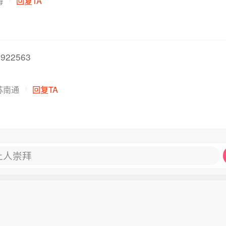
海
回复TA
50毫米）。
922563
苏南通
回复TA
让人崇拜