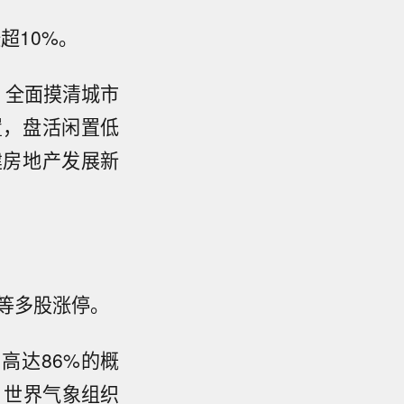
超10%。
，全面摸清城市
置，盘活闲置低
建房地产发展新
A等多股涨停。
有高达86%的概
。世界气象组织