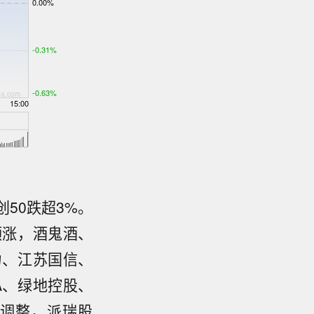
50跌超3%。
领涨，酒鬼酒、
力、江苏国信、
A、绿地控股、
调整，派瑞股