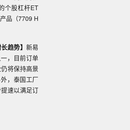
的个股杠杆ET
品（7709 H
增长趋势】
新易
之一，目前订单
业仍将保持高景
另外，泰国工厂
步提速以满足订