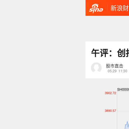
新浪财
午评：创
股市直击
05.29
11:30