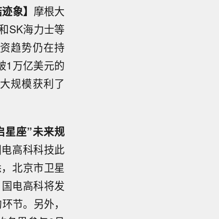
结迹象】
摩根大
和SK海力士等
资趋势仍在持
破1万亿美元的
大规模获利了
启星座”未来规
国电高科科技此
悉，北京市卫星
，国电高科将发
约环节。另外，