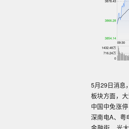
5月29日消
板块方面，大
中国中免涨停
深南电A、粤
金融街、光