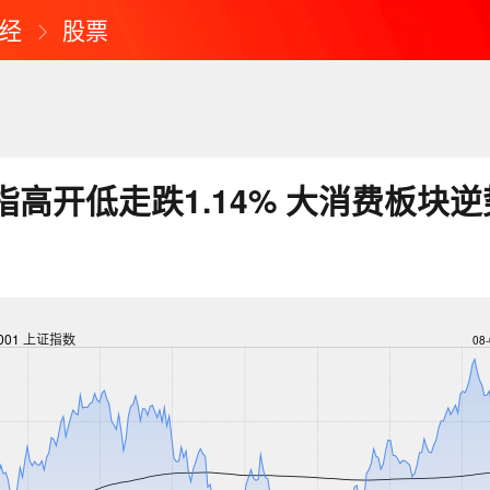
经
股票
指高开低走跌1.14% 大消费板块