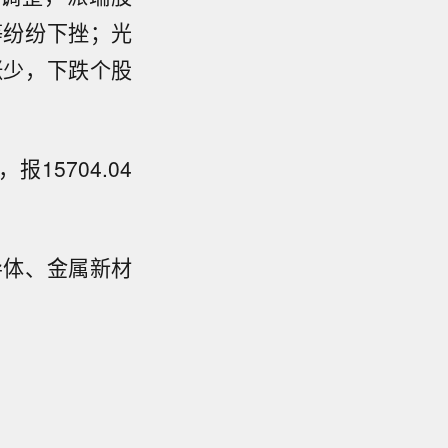
等纷纷下挫
；光
涨少，下跌个股
15704.04
导体、金属新材