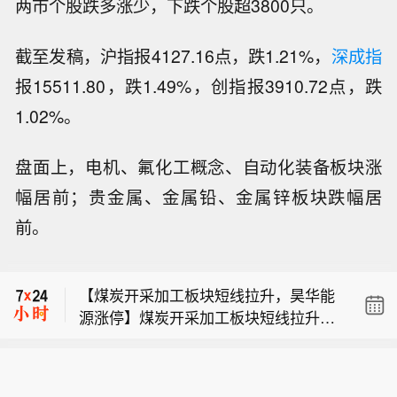
两市个股跌多涨少，下跌个股超3800只。
截至发稿，沪指报4127.16点，跌1.21%，
深成指
报15511.80，跌1.49%，创指报3910.72点，跌
1.02%。
盘面上，电机、氟化工概念、自动化装备板块涨
【煤炭开采加工板块短线拉升，昊华能
源涨停】煤炭开采加工板块短线拉升，
幅居前；贵金属、金属铅、金属锌板块跌幅居
【港股保险股走弱 友邦保险跌超8%】
昊华能源涨停，兖矿能源、平煤股份、
前。
友邦保险(01299.HK)跌8.30%，中国人
淮北矿业、新集能源、大有能源等纷纷
【水泥概念震荡反弹，西部建设、西藏
寿(02628.HK)跌1.98%，中国平安(023
走高。
天路双双涨停】水泥概念震荡反弹，西
18.HK)跌1.72%。
【煤炭开采加工板块短线拉升，昊华能
部建设、西藏天路双双涨停，宁夏建
源涨停】煤炭开采加工板块短线拉升，
材、华新建材、苏博特、天山股份、天
【港股保险股走弱 友邦保险跌超8%】
昊华能源涨停，兖矿能源、平煤股份、
原股份、青松建化等跟涨。
友邦保险(01299.HK)跌8.30%，中国人
淮北矿业、新集能源、大有能源等纷纷
寿(02628.HK)跌1.98%，中国平安(023
走高。