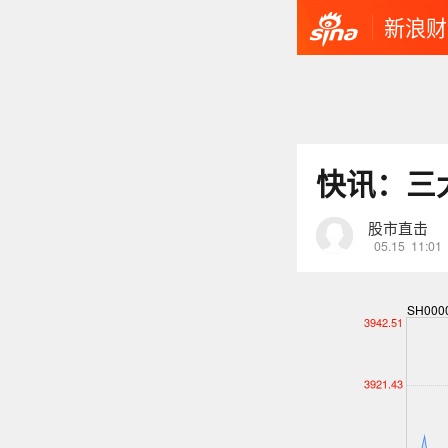
新浪财
快讯：三
股市直击
05.15
11:01