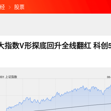
经
股票
大指数V形探底回升全线翻红 科创5