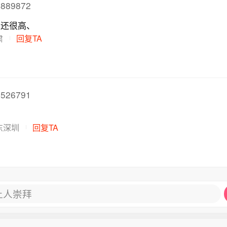
889872
、还很高、
肃
回复TA
526791
东深圳
回复TA
让人崇拜