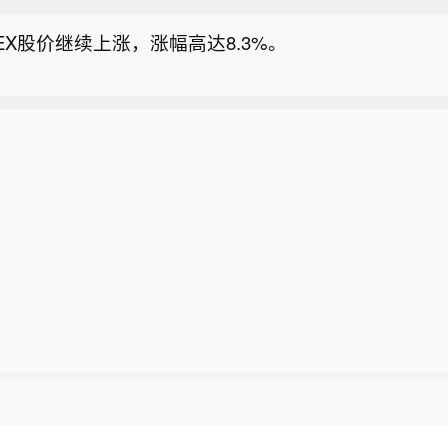
CEX股价继续上涨，涨幅高达8.3%。
油价从盘中低点反弹，美国国债涨幅收窄。
消息：美国众议员加西亚敦促高盛与前首席律师断绝关