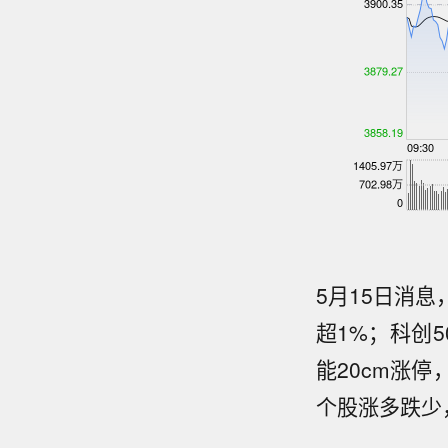
5月15日消
超1%；科创
能20cm涨
随着
个股涨多跌少
市场