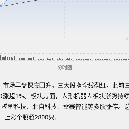
分时图
息，市场早盘探底回升，三大股指全线翻红，此前
50涨超1%。板块方面，人形机器人板块涨势持
停，模塑科技、北自科技、雷赛智能等多股涨停。
油价从盘中低点反弹，美国国债涨幅收窄。
，上涨个股超2800只。
消息：美国众议员加西亚敦促高盛与前首席律师断绝关