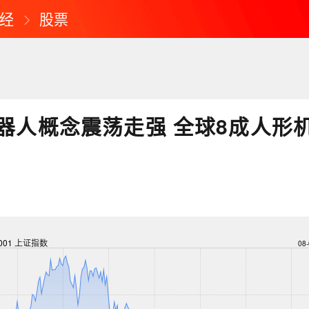
经
股票
器人概念震荡走强 全球8成人形