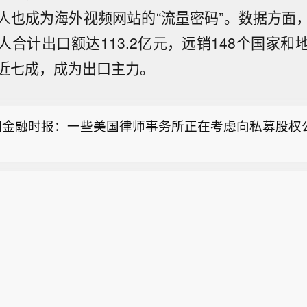
人也成为海外视频网站的“流量密码”。数据方面
人合计出口额达113.2亿元，远销148个国家和
近七成，成为出口主力。
24小时开着反而更省电？电力部门回应】最近，“空调
而更省电”的说法在网络上引发热议。有网友发视频称，
国金融时报：一些美国律师事务所正在考虑向私募股权
，24小时不关空调，一个月电费118元；晚开早关，一
。
频繁开关，一个月490元。事实真的是这样吗？记者从
低波ETF华泰柏瑞（512890）半日成交5.86亿居同类
，如果是短暂外出，可以不关闭空调，而是将其温度调
红利资产底仓价值】8月6日，市场早盘震荡调整，三大
，这样比频繁启停更省电。但如果长时间离家，比如上
24小时开着反而更省电？电力部门回应】最近，“空调
截至午间收盘，沪指报3878.92点，涨0.01%，创指报35
回家重新开机更划算。（央视新闻）
而更省电”的说法在网络上引发热议。有网友发视频称，
0.67%。在此背景下，红利低波ETF华泰柏瑞（512890
国金融时报：一些美国律师事务所正在考虑向私募股权
，24小时不关空调，一个月电费118元；晚开早关，一
报1.156元，换手率1.82%，半日成交额5.86亿元，居
。
频繁开关，一个月490元。事实真的是这样吗？记者从
。消息面上，7月国务院批复的《扩大消费“十五五”规
，如果是短暂外出，可以不关闭空调，而是将其温度调
首次将住房消费纳入大宗耐用商品消费范畴并置于首位
，这样比频繁启停更省电。但如果长时间离家，比如上
为，房地产政策定位或从“防风险”向“防风险与促消费