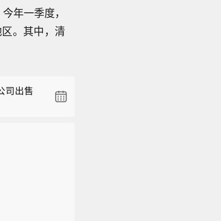
，今年一季度，
地区。其中，清
24小时开
自己实验
公司出售
个月198
电力部门了
首位 机构
高1到
指数涨跌
班一整天，
24小时开
11.47
自己实验
）跌0.6
公司出售
个月198
同类标的ET
电力部门了
划》对外发
高1到
。有机构
班一整天，
并重”转