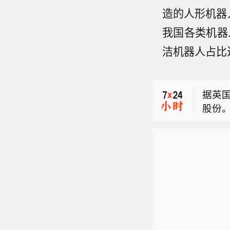
造的人形机器
我国各类机器
洁机器人占比
【空调
着反
据英
了一下
股份
元；
【红利
解到
强调
2℃
【空调
互现。
不如
着反
点，跌
据英
了一下
9%，
股份
元；
F首位
解到
布，
2℃
解读认