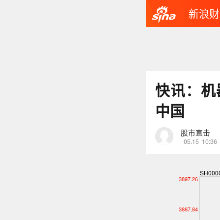
新浪财
快讯：机
中国
股市直击
05.15
10:36