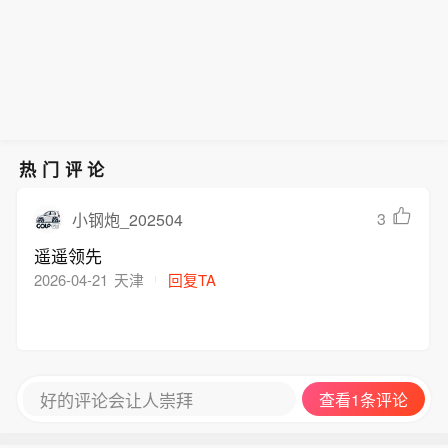
作。当然，这并不意味着霍尔木兹海峡
重新启动谈判的条件。 (CCTV国际时
将被打开。这一协议有可能达成，但海
讯)
峡是否开放仍然取决于多个条件。
热门评论
3
小钢炮_202504
遥遥领先
2026-04-21
天津
回复TA
好的评论会让人崇拜
查看1条评论