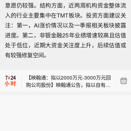
意愿仍较强。结构方面，近两周机构资金整体流
入的行业主要集中在TMT板块。投资方面建议关
注：第一，AI涨价情况以及一季报相关板块披露
进度。第二，非银金融25年业绩增速较高且估值
处于低位，近期大资金关注度上升，后续估值或
【伊朗外长再重申目前未与美国谈判】
有较强修复空间。
伊朗外长阿拉格齐今天（8月9日）表
伊朗外长阿拉格齐：我们正与阿曼就霍
示，目前伊朗与美国之间没有进行任何
尔木兹海峡新航道的划定进行谈判，目
谈判，但斡旋方仍在努力寻找恢复谈判
【映翰通：拟以2000万元-3000万元回
前正处于最后阶段。旧航线将被新航线
的途径。伊朗认为，在美国就此前违反
购公司股份】映翰通公告，拟以自有资
取代。相关专家正在对各条航线开展工
相关承诺的行为作出弥补之前，不具备
【伊朗外长再重申目前未与美国谈判】
金不低于2000万元（含）、不超过300
作。当然，这并不意味着霍尔木兹海峡
重新启动谈判的条件。 (CCTV国际时
伊朗外长阿拉格齐今天（8月9日）表
0万元（含）回购公司股份，回购价格
将被打开。这一协议有可能达成，但海
讯)
伊朗外长阿拉格齐：我们正与阿曼就霍
示，目前伊朗与美国之间没有进行任何
不超过56元/股（含），所回购股份将用
峡是否开放仍然取决于多个条件。
尔木兹海峡新航道的划定进行谈判，目
谈判，但斡旋方仍在努力寻找恢复谈判
于注销并相应减少注册资本。回购期限
前正处于最后阶段。旧航线将被新航线
的途径。伊朗认为，在美国就此前违反
为自股东会审议通过之日起6个月。本
取代。相关专家正在对各条航线开展工
相关承诺的行为作出弥补之前，不具备
次回购方案尚需提交公司股东会审议。