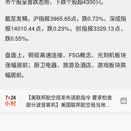
市个股呈普跌态势，下跌个股超4300只。
截至发稿，沪指报3965.65点，跌0.73%，深成指
报14010.44点，跌0.23%，创指报3329.13点，
跌0.55%。
盘面上，铜缆高速连接、F5G概念、光刻机板块
涨幅居前；厨卫电器、旅游及酒店、游戏板块跌
周五（8月7日），美联储隔夜逆回购协
幅居前。
议（RRP）使用规模为14.50亿美元
【特朗普称将就上诉法院涉白宫宴会厅
（交易对手2家），上个交易日报14.29
项目裁决提起上诉】当地时间8月7日，
亿美元。
【美联邦航空局发布适航指令 要求检查
美国总统特朗普在社交平台“真实社交”
部分波音客机】美国联邦航空局当地时
发文称，将立即就联邦上诉法院阻止白
周五（8月7日），美联储隔夜逆回购协
间8月6日发布适航指令，适用于三个型
宫宴会厅项目的裁决向美国最高法院提
议（RRP）使用规模为14.50亿美元
号的波音客机，估计影响471架在美国
出上诉，并称该裁决“出于政治动机且违
【特朗普称将就上诉法院涉白宫宴会厅
（交易对手2家），上个交易日报14.29
注册的飞机。美国联邦航空局表示，此
法”。特朗普援引联邦上诉法院法官内奥