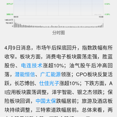
分时图
4月9日消息，市场午后探底回升，指数跌幅有所
收窄。板块方面，消费电子板块震荡走强，胜蓝
股份、
电连技术
涨超10%；油气股午后冲高回
落，
潜能恒信
、
广汇能源
领涨；CPO板块反复活
跃，长芯博创、
仕佳光子
涨超10%；下跌方面，A
I应用板块震荡调整，泽宇智能、银之杰领跌；保
险板块回调，
中国太保
跌幅居前；旅游及酒店板
块持续调整，三特索道跌幅居前。总体来看，两