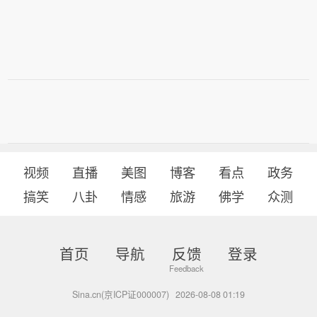
诉法院裁决将威胁白宫工作人员、未来
美国总统及其家属和到访外国政要的安
全。（央视新闻）
视频
直播
美图
博客
看点
政务
搞笑
八卦
情感
旅游
佛学
众测
首页
导航
反馈
登录
Sina.cn(京ICP证000007)
2026-08-08 01:19