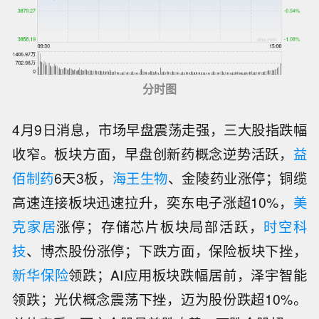
分时图
4月9日消息，市场早盘震荡走强，三大股指跌幅
收窄。板块方面，早盘创新药概念逆势活跃，
益
佰制药
6天3板，
海王生物
、金陵药业涨停；铜缆
高速连接板块迅速拉升，奕东电子涨超10%，
美
克家居
涨停；存储芯片板块局部活跃，
时空科
技
、博杰股份涨停；下跌方面，保险板块下挫，
新华保险
领跌；AI应用板块跌幅居前，泽宇智能
领跌；光伏概念震荡下挫，迈为股份跌超10%。