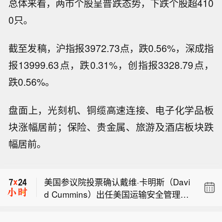
总体来看，两市个股呈普跌态势，下跌个股超410
0只。
截至发稿，沪指报3972.73点，跌0.56%，深成指
报13999.63点，跌0.31%，创指报3328.79点，
跌0.56%。
盘面上，光刻机、铜缆高速连接、电子化学品板
块涨幅居前；保险、贵金属、旅游及酒店板块跌
幅居前。
美国参议院确认BRETT MATSUMOTO
担任劳工统计局局长。
美国参议院投票确认戴维·卡明斯（Davi
d Cummins）出任美国运输安全管理局
伊朗外交部长表示，面对全球军费开支
局长，确认菲兰（Phelan）担任经济顾
最高的军队，伊朗实力强大的武装部队
问委员会主席。