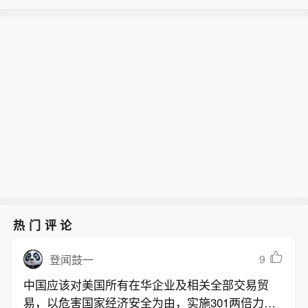
美国7月份两个月非农就业人数净下修1
026年半年度报告，实现营业收入7.99
0.3万人。
亿元，同比增长40.98%；归属于上市公
现货黄金突破4360美元/盎司，日内涨2.
司股东的净利润1405.77万元，同比增
83%。
长72.75%。
热门评论
9
登闻鼓一
中国应该对美国所有在华企业及相关全部交易贸
易，以危害国家经济安全为由，实施301两倍力