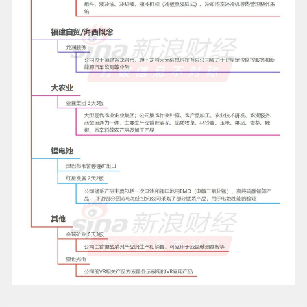
【水贝金价两天涨了近50元】6日，国
际金价持续上涨，现货黄金盘中一度突
【内地零售物业表现突出，太古地产上
破每盎司4300美元关口，创下七周以来