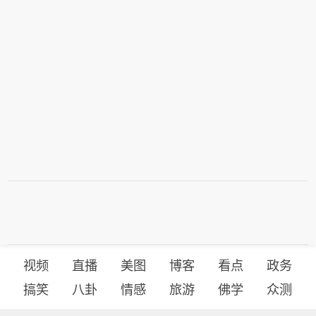
利，惟部分被2025年上半年出售美国迈
现出明显的“冷热不均”。 （央视财经）
的发展。(新华社)
务，仍是太古地产的收入支柱。太古地
阿密Brickell City Centre商场及毗邻土
产业绩公告显示，今年上半年，物业投
地的权益所确认的非经常性溢利抵销；
资业务贡献了66.93亿港元的营收，物
股东应占经常性基本溢利46.61亿港
业买卖业务贡献了22亿港元的营收，酒
元，同比增长36%。分业务来看，包括
店业务则是贡献了5.2亿港元的营收。太
租金和屋苑管理费在内的物业投资业
古地产这三大业务板块在今年上半年均
务，仍是太古地产的收入支柱。太古地
实现同比增长。（每经）
产业绩公告显示，今年上半年，物业投
资业务贡献了66.93亿港元的营收，物
业买卖业务贡献了22亿港元的营收，酒
店业务则是贡献了5.2亿港元的营收。太
古地产这三大业务板块在今年上半年均
实现同比增长。（每经）
视频
直播
美图
博客
看点
政务
搞笑
八卦
情感
旅游
佛学
众测