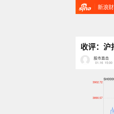
新浪财
收评：沪指
股市直击
01.16
15:00