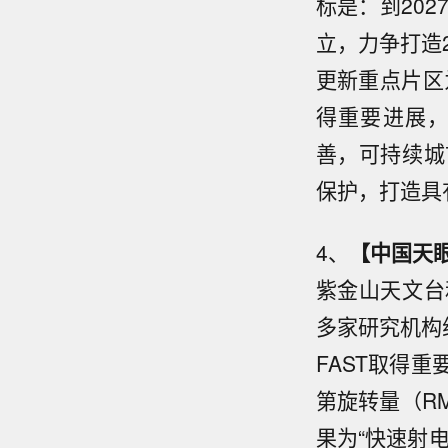
标是：到20
立，力争打造
更新重点片区
得重要进展
善，可持续城
保护，打造具
4、
【中国天
紫金山天文台
多家研究机构
FAST取得
第旋转量（R
果为“快速射