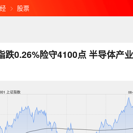
经
股票
跌0.26%险守4100点 半导体产