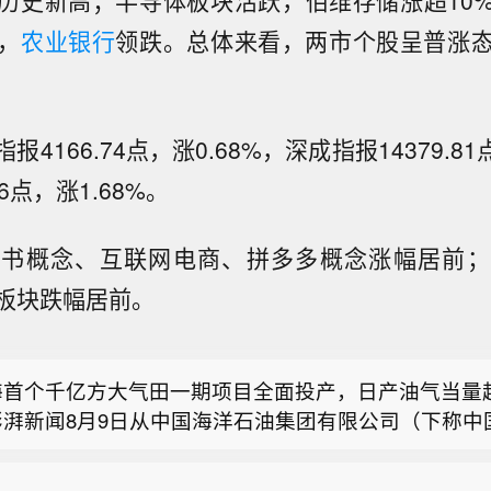
历史新高；半导体板块活跃，佰维存储涨超10
，
农业银行
领跌。总体来看，两市个股呈普涨
4166.74点，涨0.68%，深成指报14379.81
76点，涨1.68%。
红书概念、互联网电商、拼多多概念涨幅居前；
板块跌幅居前。
家超：目标第三季度内发表香港第一个五年规划】香港
李家超9日表示，特区政府正马不停蹄地整理和分析意
首个千亿方大气田一期项目全面投产，日产油气当量超5
第三季度内发表香港第一个五年规划。 当日，李家超率
澎湃新闻8月9日从中国海洋石油集团有限公司（下称中
长出席香港第一个五年规划及2026年施政报告地区咨
“白海豚”正式登陆】今年第13号台风“白海豚”（强台
我国渤海首个千亿方大气田——渤中19-6气田一期开
区人士对香港五年规划、行政长官第五份施政报告的意
今天（9日）下午17时30分前后在浙江省台州玉环市
日产油气当量超5200吨。当前正值迎峰度夏关键时期
询会在九龙塘官立小学举行，约120位市民出席。 李