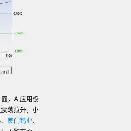
面，AI应用板
块震荡拉升，小
锡、
厦门钨业
、