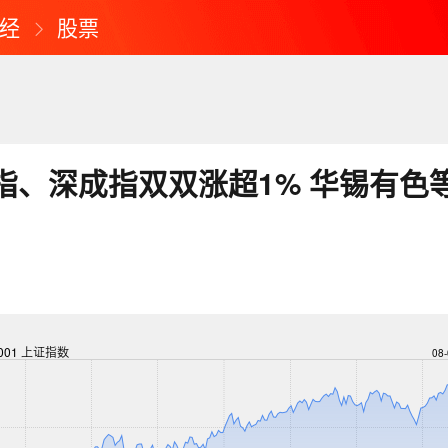
经
股票
指、深成指双双涨超1% 华锡有色