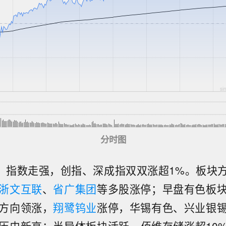
分时图
息，指数走强，创指、深成指双双涨超1%。板块方
浙文互联
、
省广集团
等多股涨停；早盘有色板
方向领涨，
翔鹭钨业
涨停，华锡有色、兴业银