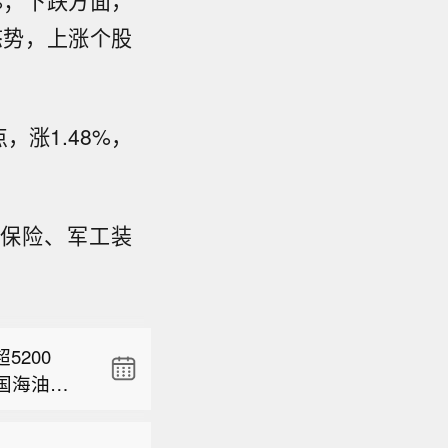
%；下跌方面，
态势，上涨个股
点，涨1.48%，
保险、军工装
特区行政
见，目标在
200
领特区政
国海油）
询会，听
风级）的中
发项目全面
见和建
坎门街道沿
，一期开
家超说，特