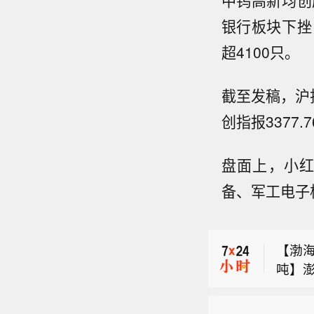
中钨高新均创
银行板块下挫
超4100只。
截至发稿，沪指报
创指报3377.
盘面上，小
备、军工电子
【李
长官
【渤海
今年
吨】
府司局
【台风
获悉，
取地
心已于
投产，
议。咨