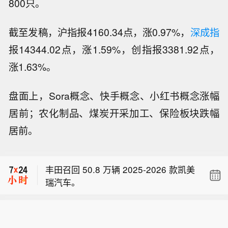
800只。
截至发稿，沪指报4160.34点，涨0.97%，
深成指
报14344.02点，涨1.59%，创指报3381.92点，
涨1.63%。
盘面上，Sora概念、快手概念、小红书概念涨幅
居前；农化制品、煤炭开采加工、保险板块跌幅
居前。
康菲石油预计卡塔尔液化天然气项目若
出现延期，工期延误很可能仅为数月，
丰田召回 50.8 万辆 2025‑2026 款凯美
而非一整年。
瑞汽车。
康菲石油：卡塔尔液化天然气项目投产
时间若出现潜在推迟，对自由现金流不
康菲石油预计卡塔尔液化天然气项目若
会产生重大影响。