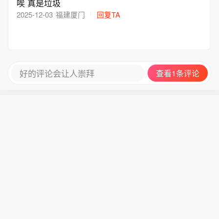
唉 真是垃圾
中线工程核心水源地，丹江口水库水质
数。《通知》自8日起实施。（央视新
2025-12-03
福建厦门
回复TA
常年稳定保持Ⅱ类及以上标准，一库碧
闻）
水正持续滋养沿线多个大中城市，超过
1亿人受益。（新华社）
好的评论会让人崇拜
查看1条评论