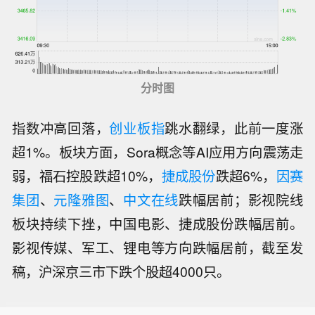
分时图
指数冲高回落，
创业板指
跳水翻绿，此前一度涨
超1%。板块方面，Sora概念等AI应用方向震荡走
弱，福石控股跌超10%，
捷成股份
跌超6%，
因赛
集团
、
元隆雅图
、
中文在线
跌幅居前；影视院线
板块持续下挫，中国电影、捷成股份跌幅居前。
影视传媒、军工、锂电等方向跌幅居前，截至发
稿，沪深京三市下跌个股超4000只。
【北京：非京籍家庭购房社保个税缴纳
年限下调为一年】北京市住房和城乡建