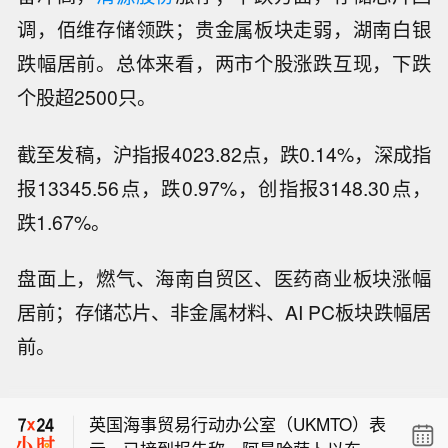
调，佰维存储领跌；贵金属板块走弱，湖南白银
跌幅居前。总体来看，两市个股涨跌互现，下跌
个股超2500只。
截至发稿，沪指报4023.82点，跌0.14%，深成指
报13345.56点，跌0.97%，创指报3148.30点，
跌1.67%。
盘面上，燃气、海南自贸区、医药商业板块涨幅
居前；存储芯片、非金属材料、AI PC板块跌幅居
【河南发布农田渍涝灾害风险预警】今
前。
天（8月8日），河南省气象局、河南省
英国海上贸易行动办公室（UKMTO）表
农业农村厅联合发布农田渍涝灾害风险
示，船员已报平安，未对环境造成影
预警：受台风“白海豚”影响，预计8月10
英国海事贸易行动办公室（UKMTO）表
响。
日至13日，河南东南部、中东部和北部