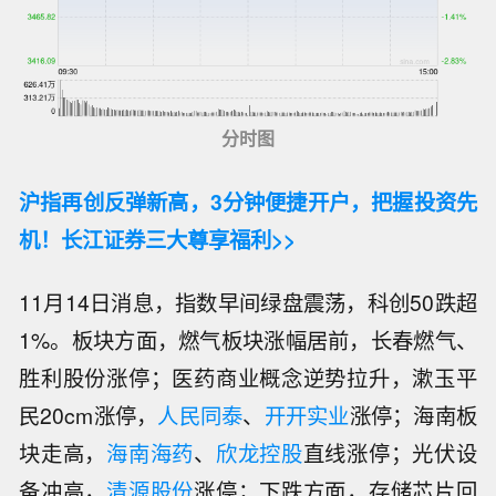
分时图
沪指再创反弹新高，3分钟便捷开户，把握投资先
机！长江证券三大尊享福利>>
11月14日消息，指数早间绿盘震荡，科创50跌超
1%。板块方面，燃气板块涨幅居前，长春燃气、
胜利股份涨停；医药商业概念逆势拉升，漱玉平
民20cm涨停，
人民同泰
、
开开实业
涨停；海南板
块走高，
海南海药
、
欣龙控股
直线涨停；光伏设
备冲高，
清源股份
涨停；下跌方面，存储芯片回