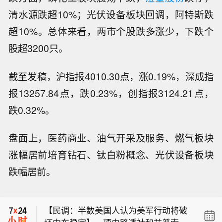
清水源跌超10%；光伏设备板块回调，阿特斯跌
超10%。总体来看，两市个股跌多涨少，下跌个
股超3200只。
截至发稿，沪指报4010.30点，涨0.19%，深成指
报13257.84点，跌0.23%，创指报3124.21点，
跌0.32%。
盘面上，医药商业、油气开采及服务、燃气板块
涨幅居前培育钻石、钛白粉概念、光伏设备板块
乌克兰央行：截至7月底，乌克兰外汇
跌幅居前。
储备为512亿美元。
【江波龙：向特定对象募资36.68亿元
签订三方监管协议】江波龙公告称，公
【民调：半数美国人认为美军行动将破
司向特定对象发行660.71万股，每股发