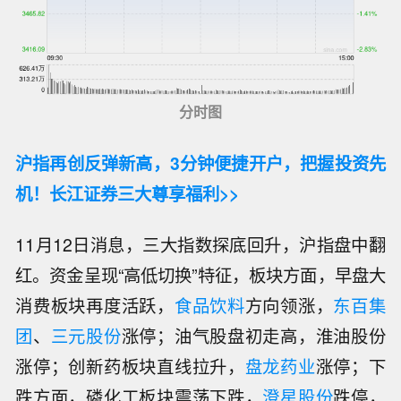
分时图
沪指再创反弹新高，3分钟便捷开户，把握投资先
机！长江证券三大尊享福利>>
11月12日消息，三大指数探底回升，沪指盘中翻
红。资金呈现“高低切换”特征，板块方面，早盘大
消费板块再度活跃，
食品饮料
方向领涨，
东百集
团
、
三元股份
涨停；油气股盘初走高，淮油股份
涨停；创新药板块直线拉升，
盘龙药业
涨停；下
跌方面，磷化工板块震荡下跌，
澄星股份
跌停，