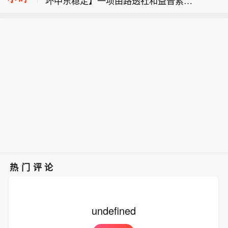
坏中东稳定】一项由路透社和益普索集
行价560元，募集资金总额36.70亿元，
乌克兰央行：截至7月底，乌克兰外汇
团联合开展的美国网络民调显示，半数
扣除发行费用后净额为36.68亿元。截
储备为512亿美元。
受访者认为未来一年美国对伊朗的军事
至8月7日，公司及子公司已分别设立募
【江波龙：向特定对象募资36.68亿元
行动将破坏中东地区稳定，仅17%的受
集资金专项账户，并与开户行及保荐机
签订三方监管协议】江波龙公告称，公
访者认为美国军事行动将使该地区更加
构中信建投签订《募集资金三方监管协
司向特定对象发行660.71万股，每股发
稳定。此外，共和党支持者对于美伊战
议》。目前专户余额为0元，公司将根
行价560元，募集资金总额36.70亿元，
事的看法存在分歧。由于霍尔木兹海峡
据募投项目进度划转相应资金。
扣除发行费用后净额为36.68亿元。截
遭封锁，约58%的受访者预计汽油价格
至8月7日，公司及子公司已分别设立募
将进一步上涨。（央视新闻）
集资金专项账户，并与开户行及保荐机
构中信建投签订《募集资金三方监管协
议》。目前专户余额为0元，公司将根
据募投项目进度划转相应资金。
热门评论
undefined