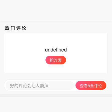
而出现的一种预期趋势。米尔斯表示，I
上级决策部署督促推动不到位，造成工
是，与上一次飞天茅台酒单品提价不
施，包括降低服务业壁垒、建设全国统
收受财物。（界面新闻）
MF乐见中国政府将政策重点放在扩大内
程施工严重拖延，干预插手工程项目招
同，除飞天茅台之外，五星、经典版马
一大市场、营造公平竞争环境，这将释
需上，尤其是消费和服务消费。米尔斯
投标；践踏党纪国法，将公权力异化为
年生肖、精品茅台三款产品售价也有所
放新需求，而数字化与人工智能也有望
认为，从经济总量看，中国服务业规模
谋取私利的工具，利用职务便利和职权
上调，分别涨至1743元/瓶、1951元/
进一步提升服务业生产率。（中国新闻
占比及服务消费水平增长潜力可观。未
地位形成的便利条件，为他人在承揽项
瓶、2410元/瓶。据了解，取消自营体
网）
热门评论
来，应加快推进已出台的服务业支持措
目、结算款项等方面谋取利益，并非法
系分销模式后，茅台自营体系由线下自
施，包括降低服务业壁垒、建设全国统
收受财物。（界面新闻）
营门店与i茅台构成，销售贵州茅台酒全
一大市场、营造公平竞争环境，这将释
系产品，分别聚焦B端与C端消费群体。
undefined
放新需求，而数字化与人工智能也有望
如今，两大渠道执行两个不同售价，形
进一步提升服务业生产率。（中国新闻
成线上线下“双价格体系”。在业内看
抢沙发
网）
来，这一系列举措核心目标在于掌握定
价主导权。随着“i茅台”的出现，价格主
导权已经从经销商和黄牛手中转移到厂
方。公司可以根据实时动态，调节传统
好的评论会让人崇拜
查看8条评论
渠道发货与i茅台的供货节奏，在挤压灰
色炒作空间的同时，为社会渠道保留合
理利润。（每日经济新闻）