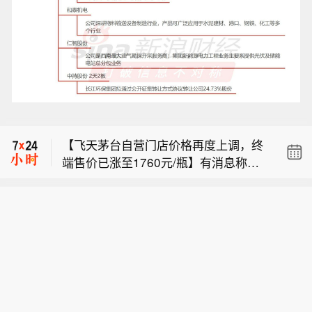
【内蒙古自治区体育局原党组成员、副
局长吴刚严重违纪违法被开除党籍】经
【IMF驻华首席代表：中国服务消费增
查，吴刚丧失理想信念，背弃初心使
长强劲，且“后劲十足”】国际货币基金
命，无视中央八项规定精神，廉洁底线
【飞天茅台自营门店价格再度上调，终
组织(IMF)驻华首席代表马歇尔·米尔斯
失守，收受管理和服务对象礼品、礼
端售价已涨至1760元/瓶】有消息称，
近日称，中国服务消费一直在强劲增
金，借用管理和服务对象车辆、钱款；
【内蒙古自治区体育局原党组成员、副
飞天茅台自营店售价已涨至1753元/
长，IMF相信该领域仍有相当大的扩展
组织原则缺失，不按规定报告个人有关
局长吴刚严重违纪违法被开除党籍】经
瓶，7月底该产品在自营门店刚刚上调
空间，这也是随着经济体收入水平提高
事项；工作中不负责任、疏于管理，对
【IMF驻华首席代表：中国服务消费增
查，吴刚丧失理想信念，背弃初心使
至1719元/瓶。有经销商向记者表示，
而出现的一种预期趋势。米尔斯表示，I
上级决策部署督促推动不到位，造成工
长强劲，且“后劲十足”】国际货币基金
命，无视中央八项规定精神，廉洁底线
当前飞天茅台终端售价已涨至1760元/
MF乐见中国政府将政策重点放在扩大内
程施工严重拖延，干预插手工程项目招
组织(IMF)驻华首席代表马歇尔·米尔斯
失守，收受管理和服务对象礼品、礼
瓶。这已经是茅台自营门店今年第二次
需上，尤其是消费和服务消费。米尔斯
投标；践踏党纪国法，将公权力异化为
近日称，中国服务消费一直在强劲增
金，借用管理和服务对象车辆、钱款；
独立提价。7月底，记者从茅台自营门
认为，从经济总量看，中国服务业规模
谋取私利的工具，利用职务便利和职权
长，IMF相信该领域仍有相当大的扩展
组织原则缺失，不按规定报告个人有关
店处获悉，公司自营体系飞天茅台酒零
占比及服务消费水平增长潜力可观。未
地位形成的便利条件，为他人在承揽项
空间，这也是随着经济体收入水平提高
事项；工作中不负责任、疏于管理，对
售价调整为1719元/瓶。值得一提的
来，应加快推进已出台的服务业支持措
目、结算款项等方面谋取利益，并非法