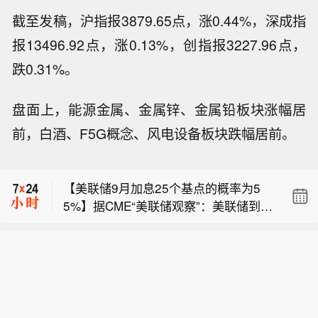
截至发稿，沪指报3879.65点，涨0.44%，深成指
报13496.92点，涨0.13%，创指报3227.96点，
跌0.31%。
盘面上，能源金属、金属锌、金属铅板块涨幅居
现货黄金突破4240美元/盎司，日内跌0.
前，白酒、F5G概念、风电设备板块跌幅居前。
01%。
美联储穆萨莱姆： 美联储需做出最优决
策，但不应被市场裹挟。
【美联储9月加息25个基点的概率为5
5%】据CME“美联储观察”：美联储到9
现货黄金突破4240美元/盎司，日内跌0.
月维持利率不变的概率为45%，累计加
01%。
息25个基点的概率为55%。美联储到10
美联储穆萨莱姆： 美联储需做出最优决
月维持利率不变的概率为31%，累计加
策，但不应被市场裹挟。
息25个基点的概率为51.9%，累计加息
50个基点的概率为17.1%。