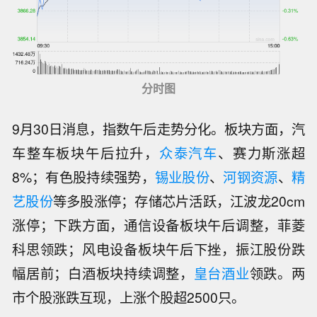
分时图
9月30日消息，指数午后走势分化。板块方面，汽
车整车板块午后拉升，
众泰汽车
、赛力斯涨超
8%；有色股持续强势，
锡业股份
、
河钢资源
、
精
艺股份
等多股涨停；存储芯片活跃，江波龙20cm
涨停；下跌方面，通信设备板块午后调整，菲菱
科思领跌；风电设备板块午后下挫，振江股份跌
幅居前；白酒板块持续调整，
皇台酒业
领跌。两
市个股涨跌互现，上涨个股超2500只。