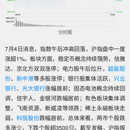
分时图
7月4日消息，指数午后冲高回落，沪指盘中一度
涨超1%。板块方面，稳定币概念持续强势，信雅
达、京北方双双涨停；电力股午后拉升，
韶能股
份
、
新中港
等多股涨停；银行股集体活跃，
兴业
银行
、
光大银行
涨幅居前；固态电池概念持续回
调，信宇人、金银河跌幅居前；有色板块集体调
整，飞南资源、新威凌等领跌；稀土永磁板块走
弱，
科恒股份
跌幅居前。总体来看，两市个股跌
多涨少，下跌个股超3500只。截至发稿，沪指报