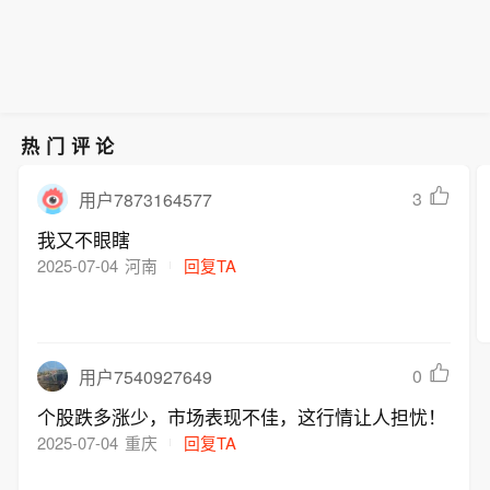
号，该平台已成为外国极右翼势力制造
发巨大震动。贝尔法斯特随后发生“打砸
舆论对立的武器。6月8日，英国北爱尔
抢”，至少12名警员受伤。同月，在英格
兰首府贝尔法斯特发生一起恶性持刀袭
兰南部城市南安普敦，也发生一起嫌疑
击事件，嫌疑人为一名苏丹裔男子。案
人为印度裔的凶杀案，当地反移民情绪
发后，记录袭击过程的视频在社交媒体
被点燃，爆发大规模骚乱。在这两起事
上广泛传播，极右翼人士煽风点火，引
件后的舆论动荡中，社交媒体均起到推
热门评论
发巨大震动。贝尔法斯特随后发生“打砸
波助澜的作用。《卫报》的分析数据显
抢”，至少12名警员受伤。同月，在英格
示，在X平台发布两地骚乱内容、且单
3
用户7873164577
兰南部城市南安普敦，也发生一起嫌疑
帖浏览量破千的8672个账号中，45.3%
我又不眼瞎
人为印度裔的凶杀案，当地反移民情绪
的网络IP地址在英国，16.8%位于美
2025-07-04
河南
回复TA
被点燃，爆发大规模骚乱。在这两起事
国；浏览量最高的12条帖文中有7条来
件后的舆论动荡中，社交媒体均起到推
自美国账号，其中一条由马斯克本人发
波助澜的作用。《卫报》的分析数据显
出。马斯克在那条帖文中写道：“过时的
示，在X平台发布两地骚乱内容、且单
主流媒体，那些写乔治·弗洛伊德写了数
0
用户7540927649
帖浏览量破千的8672个账号中，45.3%
百万次的媒体，而今就诺瓦克（遇害）
的网络IP地址在英国，16.8%位于美
个股跌多涨少，市场表现不佳，这行情让人担忧！
一声不吭。”这条帖文的浏览量超过280
国；浏览量最高的12条帖文中有7条来
2025-07-04
重庆
回复TA
0万次。（新华社）
自美国账号，其中一条由马斯克本人发