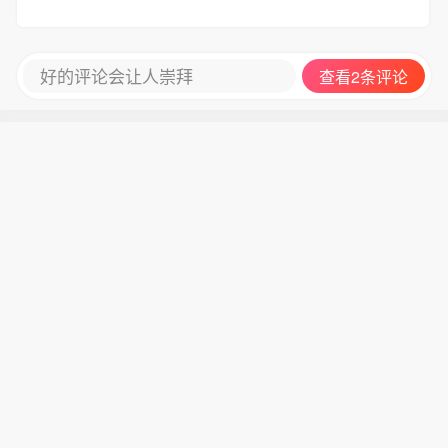
出。马斯克在那条帖文中写道：“过时的
主流媒体，那些写乔治·弗洛伊德写了数
百万次的媒体，而今就诺瓦克（遇害）
好的评论会让人崇拜
查看2条评论
一声不吭。”这条帖文的浏览量超过280
0万次。（新华社）