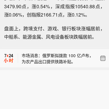
3479.90点，涨0.54%，深成指报10540.88点，
涨0.06%，创指报2166.71点，涨0.12%。
盘面上，跨境支付、游戏、银行板块涨幅居前，
日本气象厅：自2026年春季以来厄尔尼
中船系、能源金属、风电设备板块跌幅居前。
诺现象持续。
【英媒：X平台成极右翼制造舆论对立
的武器】英国媒体《卫报》9日报道，
市场消息：俄罗斯拟拨款 100 亿卢布，
关于英国6月发生的两起骚乱事件，美
为农产品出口提供铁路补贴。
国企业家马斯克旗下社交媒体平台X上
日本气象厅：自2026年春季以来厄尔尼
流量最高的帖文有相当数量源自美国账
诺现象持续。
号，该平台已成为外国极右翼势力制造
【英媒：X平台成极右翼制造舆论对立
舆论对立的武器。6月8日，英国北爱尔
的武器】英国媒体《卫报》9日报道，
兰首府贝尔法斯特发生一起恶性持刀袭
关于英国6月发生的两起骚乱事件，美
击事件，嫌疑人为一名苏丹裔男子。案
国企业家马斯克旗下社交媒体平台X上
发后，记录袭击过程的视频在社交媒体
流量最高的帖文有相当数量源自美国账
上广泛传播，极右翼人士煽风点火，引